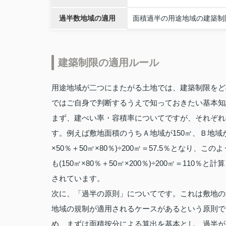
過半数地域の適用
面積過半の用途地域の建築制
建築制限の適用ルール
用途地域が二つにまたがる土地では、建築制限をど
ではご自身で判断するうえで知っておきたい基本知
まず、建ぺい率・容積率についてですが、それぞれ
す。例えば敷地面積のうちＡ地域が150㎡、Ｂ地域が
×50％＋50㎡×80％)÷200㎡＝57.5％とな
も(150㎡×80％＋50㎡×200％)÷200㎡＝1
されています。
次に、「過半の原則」についてです。これは敷地の
地域の規制が適用されるケースがあるという原則で
め、まずは面積按分による算出を基本とし、過半が