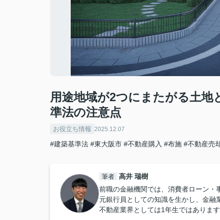
用途地域が2つにまたがる土地
準法の注意点
お役立ち情報
2025.12.07
#建築基準法
#東大阪市
#不動産購入
#布施
#不動産売
高井 瑞樹
筆者
前職の金融機関では、消費者ローン・
元銀行員としての知識を生かし、金融
不動産業界としては1年生ではありま