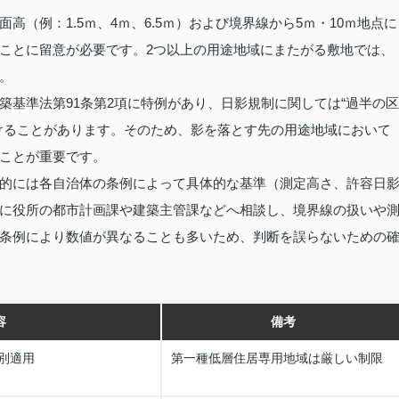
（例：1.5ｍ、4ｍ、6.5ｍ）および境界線から5ｍ・10ｍ地点に
ことに留意が必要です。2つ以上の用途地域にまたがる敷地では、
す。
築基準法第91条第2項に特例があり、日影規制に関しては“過半の区
けることがあります。そのため、影を落とす先の用途地域において
ることが重要です。
的には各自治体の条例によって具体的な基準（測定高さ、許容日
に役所の都市計画課や建築主管課などへ相談し、境界線の扱いや
条例により数値が異なることも多いため、判断を誤らないための
容
備考
別適用
第一種低層住居専用地域は厳しい制限