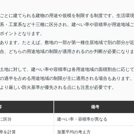
ごとに建てられる建物の用途や規模を制限する制度です。生活環
系・工業系など十三種に区分され、建ぺい率や容積率が用途地域
ポイントとなります。
あります。たとえば、敷地の一部が第一種住居地域で別の部分が
合、どちらの用途地域の制限が適用されるのか判断が必要になり
土地に対して、建ぺい率や容積率は各用途地域の面積割合に応じ
の過半を占める用途地域の制限が主に適用される場合もあります
より厳しい防火基準が優先される点にも注意が必要です。
容
備考
に区分
建ぺい率・容積率が異なる
率を計算
加重平均の考え方