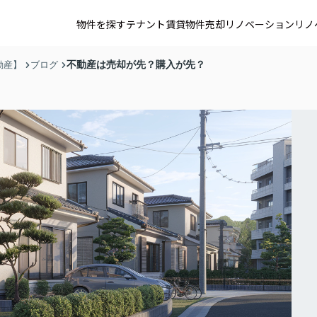
物件を探す
テナント賃貸
物件売却
リノベーション
リノ
不動産は売却が先？購入が先？
動産】
ブログ