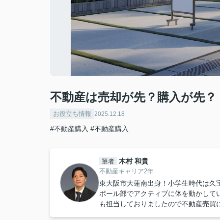
不動産は売却が先？購入が先？
お役立ち情報
2025.12.18
#不動産購入
#不動産購入
木村 和貴
筆者
不動産キャリア2年
東大阪市大蓮南出身！小学生時代は久宝
ボール部でアクティブに体を動かして
も担当しておりましたので不動産売買