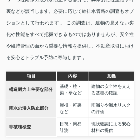
裏などが該当します。必要に応じて給排水管路の調査もオプ
ションとして行われます 。 この調査は、建物の見えない劣
化や性能をすべて把握できるものではありませんが、安全性
や維持管理の面から重要な情報を提供し、不動産取引におけ
る安心とトラブル予防に寄与します 。
項目
内容
意義
基礎・柱・
建物の安全性を支え
構造耐力上主要な部分
梁・壁など
る基盤の確認
屋根・軒裏
雨漏りや漏水リスク
雨水の浸入防止部分
など
の評価
目視・簡易
現状確認による安心
非破壊検査
計測
材料の提供