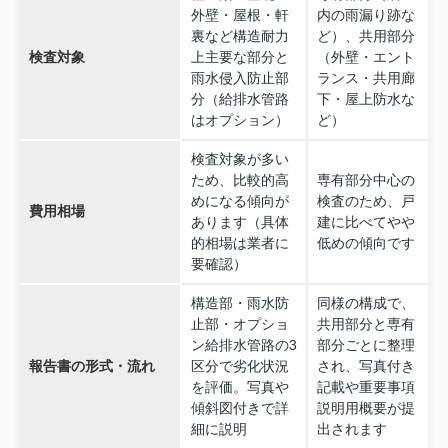
外壁・屋根・軒
内の雨漏り跡な
裏など構造耐力
ど）、共用部分
検査対象
上主要な部分と
（外壁・エント
雨水侵入防止部
ランス・共用廊
分（給排水管路
下・屋上防水な
はオプション）
ど）
検査対象が多い
ため、比較的高
専有部分中心の
めになる傾向が
検査のため、戸
費用相場
あります（具体
建に比べてやや
的相場は業者に
低めの傾向です
要確認）
構造部・雨水防
同様の構成で、
止部・オプショ
共用部分と専有
ン給排水管路の3
部分ごとに整理
報告書の形式・流れ
区分で劣化状況
され、写真付き
を評価。写真や
記載や重要事項
傾斜図付きで詳
説明用概要が提
細に説明
出されます