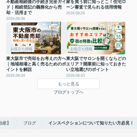
不動産相続後の手続き完全ガイ
家を買う前に知っとこ！住宅ロ
ド｜相続登記の義務化から売
ーン審査で見られる信用情報
却・活用まで
2026.08.05
2026.08.06
お役立ち情報
お役立ち情報
東大阪市で売却をお考えの方へ
東大阪でサロンを開くならどの
｜地域相場と高く売るためのポ
エリア？開業前に知っておきた
イントを解説
い立地選びのポイント
2026.08.04
2026.08.03
もっと見る
ブログトップへ
動産】
ブログ
インスペクションについて知りたい方必見！