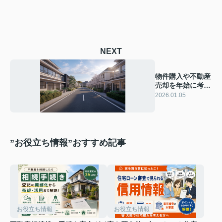
NEXT
物件購入や不動産
売却を年始に考え
る理由は？注意点
2026.01.05
もご紹介
”お役立ち情報”おすすめ記事
お役立ち情報
お役立ち情報