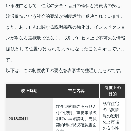
いる理由として、住宅の安全・品質の確保と消費者の安心、
流通促進という社会的要請が制度設計に反映されています。
また、あっせんに関する説明義務の強化は、インスペクショ
ンが単なる選択肢ではなく、取引プロセス上で不可欠な情報
提供として位置づけられるようになったことを示していま
す。
以下は、この制度改正の要点を表形式で整理したものです。
制度上の
改正時期
主な内容
目的
既存住宅
媒介契約時のあっせん
の品質情
可否説明、重要事項説
報の透明
2018年4月
明時の結果説明、売買
化と市場
契約時の現況確認書面
の安心性
交付