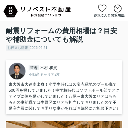
お気に入り
閲覧履歴
耐震リフォームの費用相場は？目安
や補助金についても解説
お役立ち情報
2026.06.21
木村 和貴
筆者
不動産キャリア2年
東大阪市大蓮南出身！小学生時代は久宝寺緑地のプール底で
500円を探していました！中学校時代はソフトボール部でアク
ティブに体を動かしていました！八尾～東大阪エリアはもち
ろんの事前職では生野区エリアも担当しておりましたので不
動産売買に関してお困りな事があればお気軽にご相談下さい♪