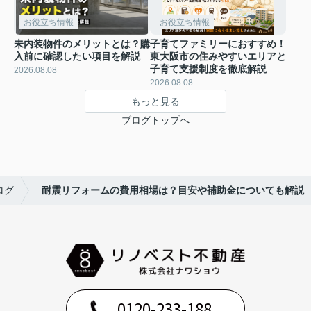
お役立ち情報
お役立ち情報
未内装物件のメリットとは？購
子育てファミリーにおすすめ！
入前に確認したい項目を解説
東大阪市の住みやすいエリアと
子育て支援制度を徹底解説
2026.08.08
2026.08.08
もっと見る
ブログトップへ
ログ
耐震リフォームの費用相場は？目安や補助金についても解説
0120-233-188