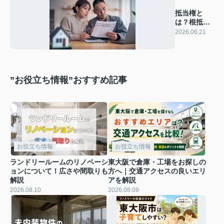
抵当権と
は？根抵当
権との違い
2026.06.21
も解説
”お役立ち情報”おすすめ記事
お役立ち情報
お役立ち情報
ランドリールームのリノベーシ
東大阪で倉庫・工場をお探しの
ョンについて！広さや間取りも
方へ｜交通アクセスの良いエリ
解説
アを解説
2026.08.10
2026.08.09