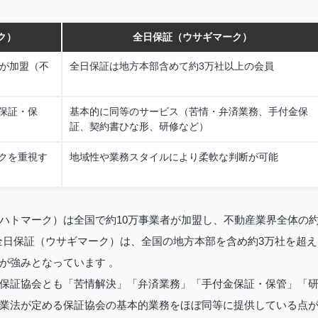
ク）
全日保証（ウサギマーク）
者が加盟（不
全日保証は地方本部含めて約3万社以上の会員
保証・保
基本的に同等のサービス（苦情・弁済業務、手付金保
証、契約書ひな形、研修など）
クを重視す
地域性や業務スタイルにより柔軟な判断が可能
ハトマーク）は全国で約10万事業者が加盟し、不動産業界全体の
て全日保証（ウサギマーク）は、全国の地方本部を含め約3万社を超え
が強みとなっています 。
保証協会とも「苦情解決」「弁済業務」「手付金保証・保管」「
業法が定める保証協会の基本的業務をほぼ同等に提供している点