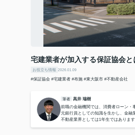
宅建業者が加入する保証協会と
お役立ち情報
2026.01.09
#保証協会
#宅建業者
#布施
#東大阪市
#不動産会社
高井 瑞樹
筆者
前職の金融機関では、消費者ローン・
元銀行員としての知識を生かし、金融
不動産業界としては1年生ではありま