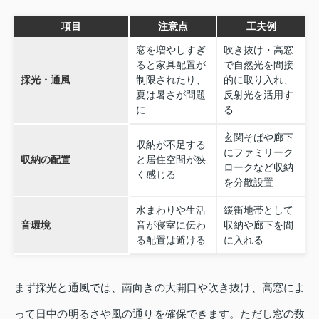
項目
注意点
工夫例
窓を増やしすぎ
吹き抜け・高窓
ると家具配置が
で自然光を間接
採光・通風
制限されたり、
的に取り入れ、
夏は暑さが問題
反射光を活用す
に
る
玄関そばや廊下
収納が不足する
にファミリーク
収納の配置
と居住空間が狭
ロークなど収納
く感じる
を分散設置
水まわりや生活
緩衝地帯として
音環境
音が寝室に伝わ
収納や廊下を間
る配置は避ける
に入れる
まず採光と通風では、南向きの大開口や吹き抜け、高窓によ
って日中の明るさや風の通りを確保できます。ただし窓の数