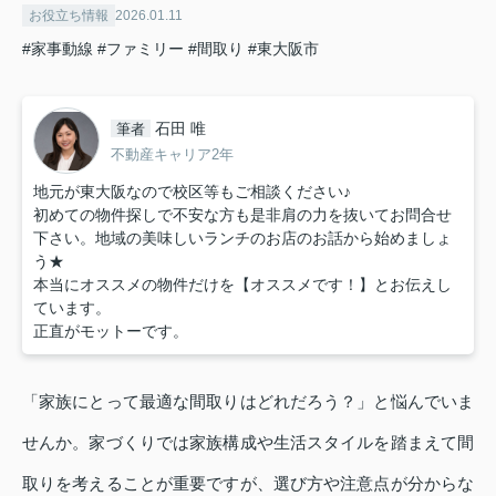
お役立ち情報
2026.01.11
#家事動線
#ファミリー
#間取り
#東大阪市
石田 唯
筆者
不動産キャリア2年
地元が東大阪なので校区等もご相談ください♪
初めての物件探しで不安な方も是非肩の力を抜いてお問合せ
下さい。地域の美味しいランチのお店のお話から始めましょ
う★
本当にオススメの物件だけを【オススメです！】とお伝えし
ています。
正直がモットーです。
「家族にとって最適な間取りはどれだろう？」と悩んでいま
せんか。家づくりでは家族構成や生活スタイルを踏まえて間
取りを考えることが重要ですが、選び方や注意点が分からな