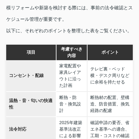
模リフォームや新築を検討する際には、事前の法令確認とス
ケジュール管理が重要です。
以下に、それぞれのポイントを整理した表をご覧ください。
考慮すべき
項目
ポイント
内容
家電配置や
テレビ裏・ベッド
家具レイア
コンセント・配線
横・デスク周りなど
ウトに沿っ
に余裕を持たせる
た計画
断熱・防
断熱材の配置、壁構
温熱・音・匂いの快適
音・換気設
造、防音措置、換気
性
計
経路の配慮
2025年建築
確認申請の要否、省
法令対応
基準法改正
エネ基準への適合、
による影響
工期・コストの確認