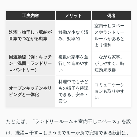
工夫内容
メリット
備考
室内干しスペー
洗濯→物干し→収納が
移動が少なく済
スやランドリー
直線でつながる動線
み、効率的
ルームがあると
より便利
回遊動線（例：キッチ
複数の家事を並
「ながら家事」
ン→洗面→ランドリー
行して進めやす
がしやすく、時
→パントリー）
い
短効果抜群
料理中でも子ど
コミュニケーシ
オープンキッチンやリ
もの様子を確認
ョンも取りやす
ビングと一体化
できる、安全・
い
安心
たとえば、「ランドリールーム＋室内干しスペース」を設
け、洗濯→干す→しまうまでを一か所で完結できる設計は、