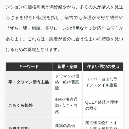
ンションの価格高騰と供給減少から、多くの人が購入を見送
らざるを得ない状況を指し、築古でも管理が良好な物件や
「ずらし駅」戦略、長期ローンの活用などで対応する傾向が
あります。これらは、読者が自分に合う住まいの特徴を見つ
けるための基礎となります。
キーワード
背景・意味
住まい選びの視点
タワマンの価
コスパ・自由なラ
卒・タワマン所有主義
格・維持費高
イフスタイル重視
騰
郊外×快適通
QOLと経済合理性
こちくら郊外
勤×広さ・自
の両立
然
築古優良物件・ず
新築の高価
新築氷河期
らし駅・超長期ロ