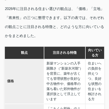
2026年に注目される住まい選びの観点は、「価格」「立地」
「将来性」の三つに整理できます。以下の表では、それぞれ
の観点ごとに注目される特徴と、どのような方に向いている
かをまとめました。
向いてい
観点
注目される特徴
る方
新築マンションの入手
住まいへ
困難さ（“新築氷河期”）
の負担を
を背景に、築年が古く
抑えつ
ても管理状態が良好な
つ、良好
価格
中古物件や、価格帯の
な状態の
落ち着いた郊外物件が
住まいを
選択肢として浮上して
検討され
います
る方
「こちくら郊外」のよ