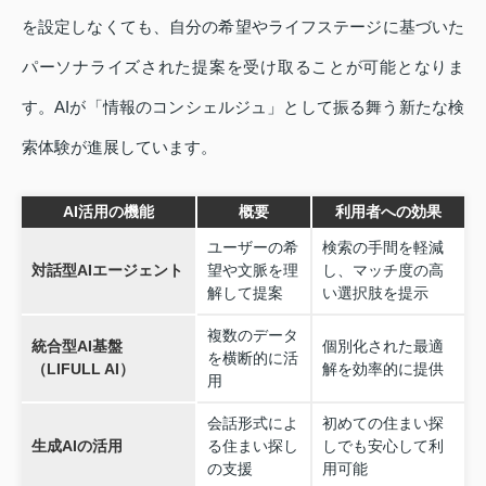
を設定しなくても、自分の希望やライフステージに基づいた
パーソナライズされた提案を受け取ることが可能となりま
す。AIが「情報のコンシェルジュ」として振る舞う新たな検
索体験が進展しています。
AI活用の機能
概要
利用者への効果
ユーザーの希
検索の手間を軽減
対話型AIエージェント
望や文脈を理
し、マッチ度の高
解して提案
い選択肢を提示
複数のデータ
統合型AI基盤
個別化された最適
を横断的に活
（LIFULL AI）
解を効率的に提供
用
会話形式によ
初めての住まい探
生成AIの活用
る住まい探し
しでも安心して利
の支援
用可能