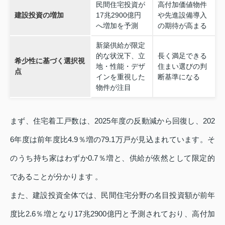
民間住宅投資が
高付加価値物件
建設投資の増加
17兆2900億円
や先進設備導入
へ増加を予測
の期待が高まる
新築供給が限定
的な状況下、立
長く満足できる
希少性に基づく選択視
地・性能・デザ
住まい選びの判
点
インを重視した
断基準になる
物件が注目
まず、住宅着工戸数は、2025年度の反動減から回復し、202
6年度は前年度比4.9％増の79.1万戸が見込まれています。そ
のうち持ち家はわずか0.7％増と、供給が依然として限定的
であることが分かります 。
また、建設投資全体では、民間住宅分野の名目投資額が前年
度比2.6％増となり17兆2900億円と予測されており、高付加