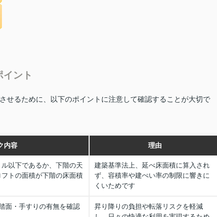
ポイント
させるために、以下のポイントに注意して確認することが大切で
ク内容
理由
トル以下であるか、下階の天
建築基準法上、延べ床面積に算入され
ロフトの面積が下階の床面積
ず、容積率や建ぺい率の制限に響きに
くいためです
踏面・手すりの有無を確認
昇り降りの負担や転落リスクを軽減
し、日々の快適な利用を実現するため