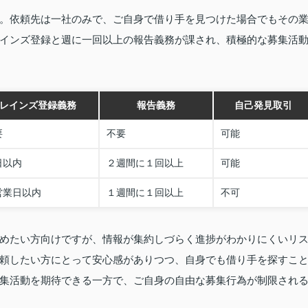
。依頼先は一社のみで、ご自身で借り手を見つけた場合でもその
インズ登録と週に一回以上の報告義務が課され、積極的な募集活
レインズ登録義務
報告義務
自己発見取引
要
不要
可能
日以内
２週間に１回以上
可能
営業日以内
１週間に１回以上
不可
めたい方向けですが、情報が集約しづらく進捗がわかりにくいリ
頼したい方にとって安心感がありつつ、自身でも借り手を探すこ
集活動を期待できる一方で、ご自身の自由な募集行為が制限され