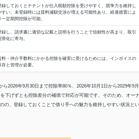
登録しておくとテナントが仕入税額控除を受けやすく、競争力を維持し
やすい。未登録時には賃料減額交渉が増える可能性あり。経過措置によ
り一定期間控除が可能。
登録し、請求書に適切な記載と説明を行うことで信頼性が高まり、取引
円滑化に寄与。
賃料・仲介手数料にかかる控除を確実に受けるためには、インボイスの
保存と管理が必要。
2026年9月30日まで控除率80％、2026年10月1日から2029年9月
賃料を下げずとも控除差分の補填で対応が可能です。そのため、オー
のの、登録しておくことで借り手への魅力を維持しやすい状況と