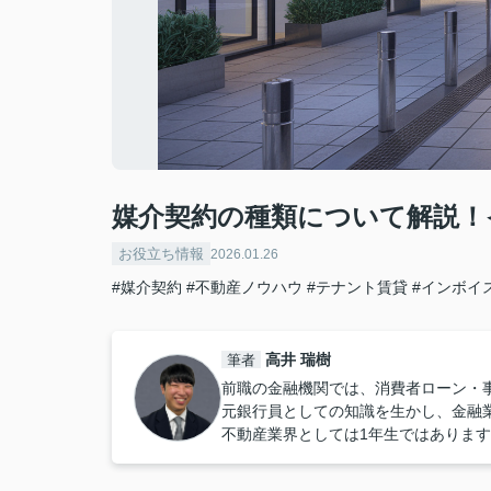
媒介契約の種類について解説！
お役立ち情報
2026.01.26
#媒介契約
#不動産ノウハウ
#テナント賃貸
#インボイ
高井 瑞樹
筆者
前職の金融機関では、消費者ローン・
元銀行員としての知識を生かし、金融
不動産業界としては1年生ではありま