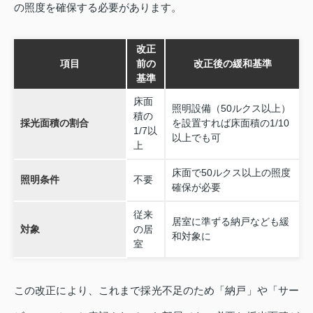
の照度を確保する必要があります。
改正
項目
前の
改正後の緩和基準
基準
床面
照明設備（50ルクス以上）
積の
採光面積の割合
を設置すれば床面積の1/10
1/7以
以上でも可
上
床面で50ルクス以上の照度
照明条件
不要
確保が必要
従来
居室に準ずる納戸なども緩
対象
の居
和対象に
室
この改正により、これまで採光不足のため「納戸」や「サー