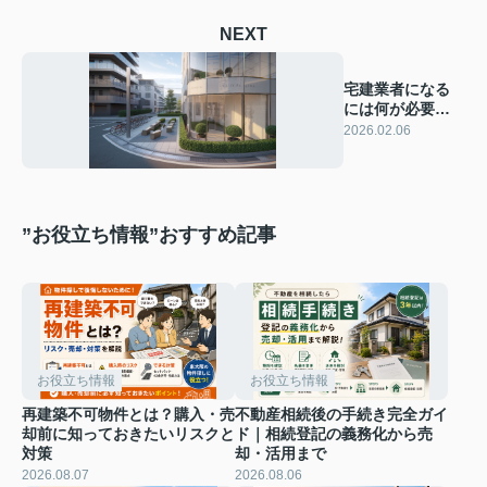
NEXT
宅建業者になる
には何が必要？
宅建業や不動産
2026.02.06
の基礎も解説
”お役立ち情報”おすすめ記事
お役立ち情報
お役立ち情報
再建築不可物件とは？購入・売
不動産相続後の手続き完全ガイ
却前に知っておきたいリスクと
ド｜相続登記の義務化から売
対策
却・活用まで
2026.08.07
2026.08.06