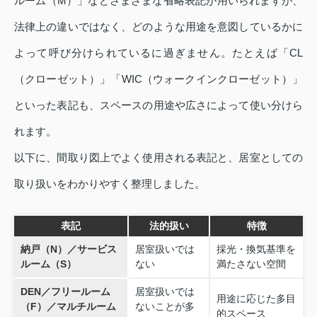
ルーム（M）」などさまざまな省略表記が用いられますが、
法律上の違いではなく、どのような用途を意図しているかに
よって呼び分けられているに過ぎません。たとえば「CL
（クローゼット）」「WIC（ウォークインクローゼット）」
といった表記も、スペースの用途や広さによって使い分けら
れます。
以下に、間取り図上でよく使用される表記と、居室としての
取り扱いをわかりやすく整理しました。
表記
法的扱い
特徴
納戸（N）／サービス
居室扱いでは
採光・換気基準を
ルーム（S）
ない
満たさない空間
DEN／フリールーム
居室扱いでは
用途に応じた多目
（F）／マルチルーム
ないことが多
的スペース