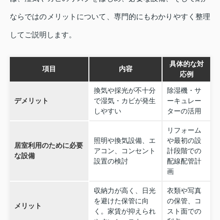
ならではのメリットについて、専門的にもわかりやすく整理
してご説明します。
具体的な対
項目
内容
応例
換気や採光が不十分
除湿機・サ
デメリット
で湿気・カビが発生
ーキュレー
しやすい
ターの活用
リフォーム
照明や換気設備、エ
や最初の設
居室利用のために必要
アコン、コンセント
計段階での
な設備
設置の検討
配線配管計
画
収納力が高く、日光
衣類や写真
を避けた保管に向
の保管、コ
メリット
く。家賃が抑えられ
スト面での