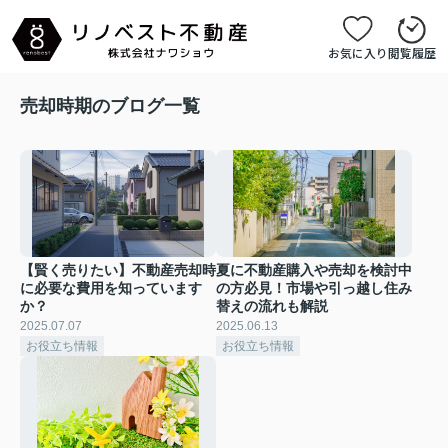
お気に入り
閲覧履歴
売却時期のブログ一覧
【賢く売りたい】不動産売却時
夏に不動産購入や売却を検討中
に必要な費用を知っています
の方必見！市場や引っ越し住み
か？
替えの流れも解説
2025.07.07
2025.06.13
お役立ち情報
お役立ち情報