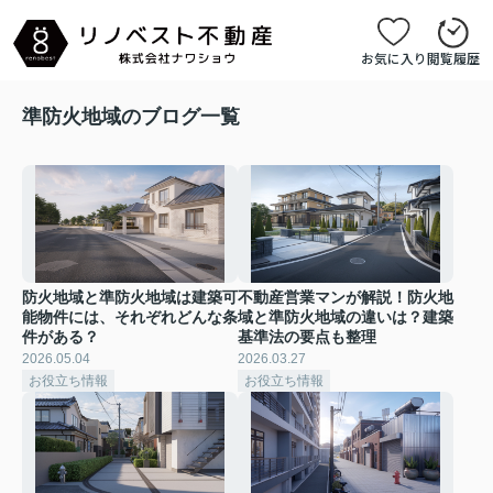
お気に入り
閲覧履歴
準防火地域のブログ一覧
防火地域と準防火地域は建築可
不動産営業マンが解説！防火地
能物件には、それぞれどんな条
域と準防火地域の違いは？建築
件がある？
基準法の要点も整理
2026.05.04
2026.03.27
お役立ち情報
お役立ち情報