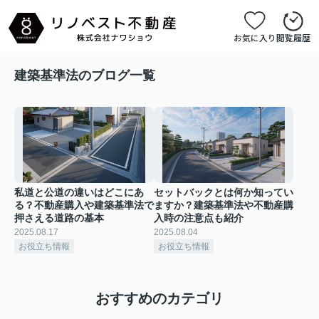
お気に入り
閲覧履歴
建築基準法のブログ一覧
私道と公道の違いはどこにあ
セットバックとは何か知ってい
る？不動産購入や建築基準法で
ますか？建築基準法や不動産購
押さえる道路の基本
入時の注意点も紹介
2025.08.17
2025.08.04
お役立ち情報
お役立ち情報
おすすめのカテゴリ