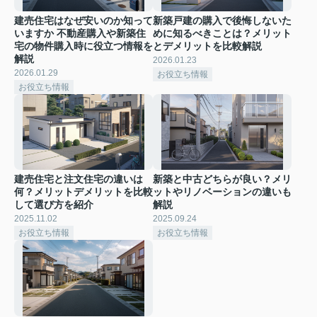
建売住宅はなぜ安いのか知って
新築戸建の購入で後悔しないた
いますか 不動産購入や新築住
めに知るべきことは？メリット
宅の物件購入時に役立つ情報を
とデメリットを比較解説
解説
2026.01.23
2026.01.29
お役立ち情報
お役立ち情報
建売住宅と注文住宅の違いは
新築と中古どちらが良い？メリ
何？メリットデメリットを比較
ットやリノベーションの違いも
して選び方を紹介
解説
2025.11.02
2025.09.24
お役立ち情報
お役立ち情報