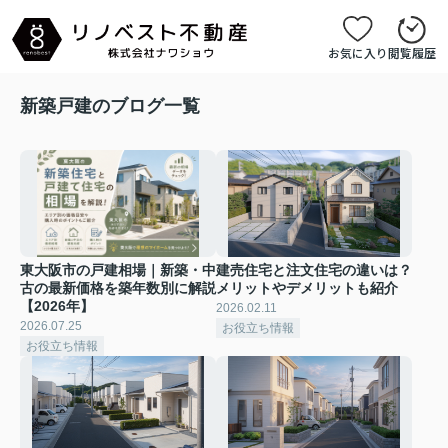
お気に入り
閲覧履歴
新築戸建のブログ一覧
東大阪市の戸建相場｜新築・中
建売住宅と注文住宅の違いは？
古の最新価格を築年数別に解説
メリットやデメリットも紹介
【2026年】
2026.02.11
2026.07.25
お役立ち情報
お役立ち情報