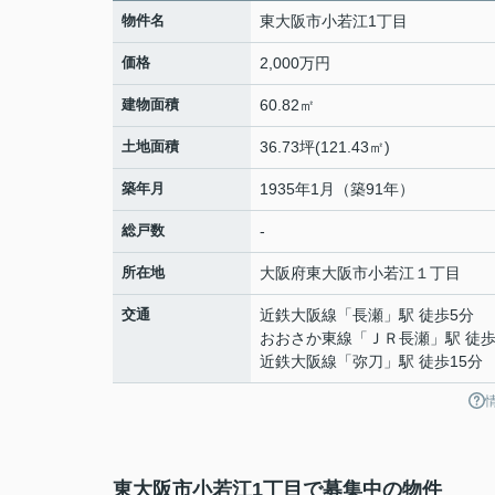
物件名
東大阪市小若江1丁目
価格
2,000万円
建物面積
60.82㎡
土地面積
36.73坪(121.43㎡)
築年月
1935年1月（築91年）
総戸数
-
所在地
大阪府
東大阪市
小若江
１丁目
交通
近鉄大阪線
「
長瀬
」駅 徒歩5分
おおさか東線
「
ＪＲ長瀬
」駅 徒歩
近鉄大阪線
「
弥刀
」駅 徒歩15分
東大阪市小若江1丁目で募集中の物件