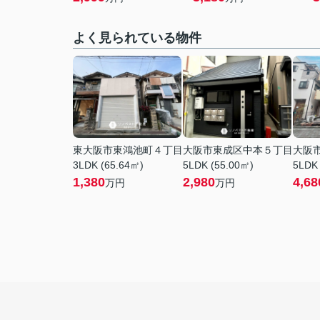
よく見られている物件
東大阪市東鴻池町４丁目
大阪市東成区中本５丁目
大阪
3LDK (65.64㎡)
5LDK (55.00㎡)
5LDK 
1,380
2,980
4,68
万円
万円