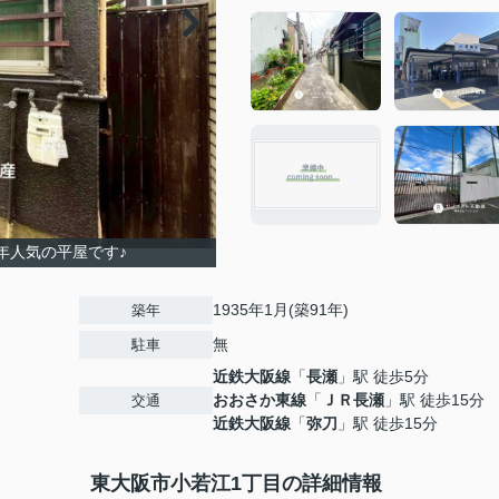
年人気の平屋です♪
1935年1月(築91年)
築年
無
駐車
近鉄大阪線
「
長瀬
」駅 徒歩5分
おおさか東線
「
ＪＲ長瀬
」駅 徒歩15分
交通
近鉄大阪線
「
弥刀
」駅 徒歩15分
東大阪市小若江1丁目の詳細情報