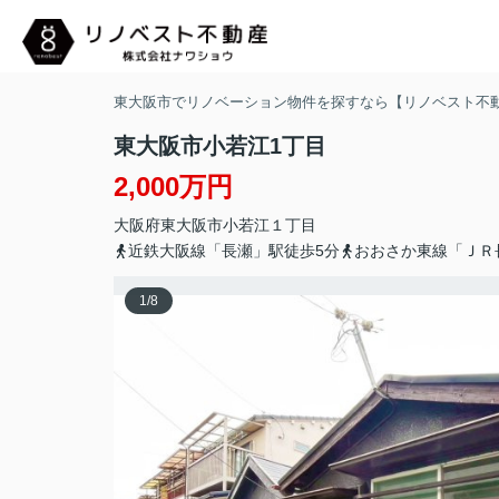
東大阪市でリノベーション物件を探すなら【リノベスト不
東大阪市小若江1丁目
2,000万円
大阪府
東大阪市
小若江
１丁目
近鉄大阪線「長瀬」駅徒歩5分
おおさか東線「ＪＲ
1
/
8