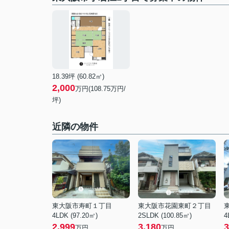
18.39坪 (60.82㎡)
2,000
万円(108.75万円/
坪)
近隣の物件
東大阪市寿町１丁目
東大阪市花園東町２丁目
4LDK (97.20㎡)
2SLDK (100.85㎡)
4
2,999
3,180
3
万円
万円