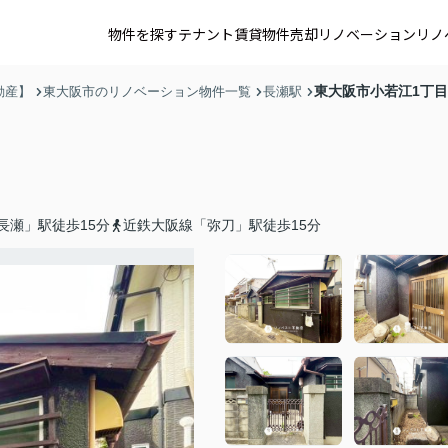
物件を探す
テナント賃貸
物件売却
リノベーション
リノ
東大阪市小若江1丁目
動産】
東大阪市のリノベーション物件一覧
長瀬駅
長瀬」駅徒歩15分
近鉄大阪線「弥刀」駅徒歩15分