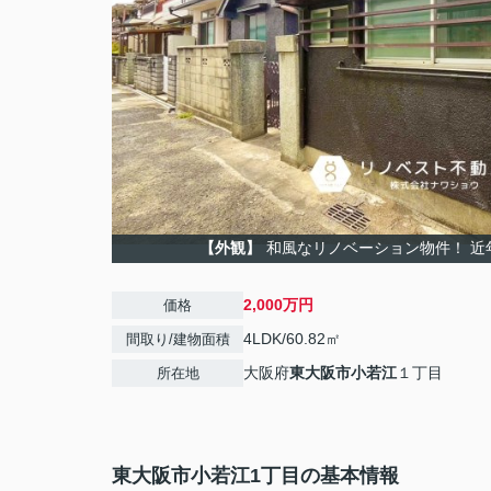
【外観】
和風なリノベーション物件！ 近
2,000万円
価格
4LDK/60.82㎡
間取り/建物面積
大阪府
東大阪市
小若江
１丁目
所在地
東大阪市小若江1丁目の基本情報