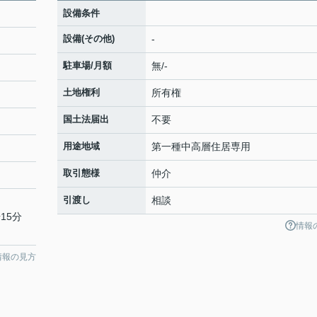
設備条件
設備(その他)
-
駐車場/月額
無/-
土地権利
所有権
国土法届出
不要
用途地域
第一種中高層住居専用
取引態様
仲介
引渡し
相談
15分
情報
情報の見方