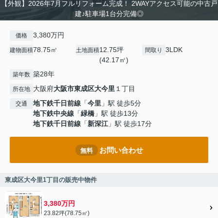
【外観】2026年7月フルリフォーム完成！ 2WAYアクセス可能の中古戸
建♪駐車場1台分完備◎
3,380万円
価格
78.75㎡
12.75坪
3LDK
建物面積
土地面積
間取り
(42.17㎡)
築28年
築年数
大阪府
大阪市東成区
大今里
１丁目
所在地
地下鉄千日前線
「
今里
」駅 徒歩5分
交通
地下鉄中央線
「
緑橋
」駅 徒歩13分
地下鉄千日前線
「
新深江
」駅 徒歩17分
お問い合わせ
無料
東成区大今里1丁目の販売中物件
3,380万円
23.82坪(78.75㎡)