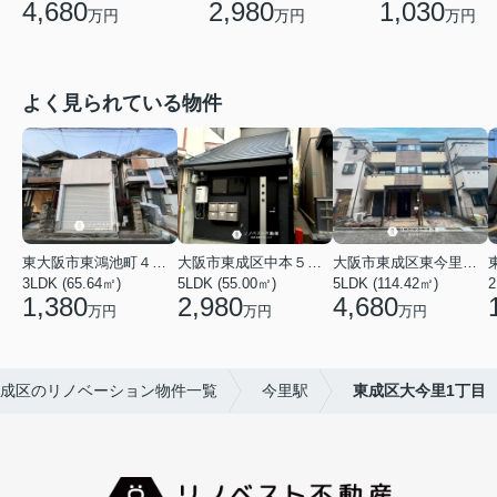
4,680
2,980
1,030
万円
万円
万円
よく見られている物件
東大阪市東鴻池町４丁目
大阪市東成区中本５丁目
大阪市東成区東今里１丁目
3LDK (65.64㎡)
5LDK (55.00㎡)
5LDK (114.42㎡)
2
1,380
2,980
4,680
万円
万円
万円
成区のリノベーション物件一覧
今里駅
東成区大今里1丁目