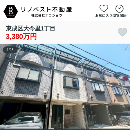
お気に入り
閲覧履歴
東成区大今里1丁目
3,380万円
1
/
25