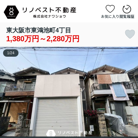
お気に入り
閲覧履歴
東大阪市東鴻池町4丁目
1,380万円～2,280万円
1
/
24