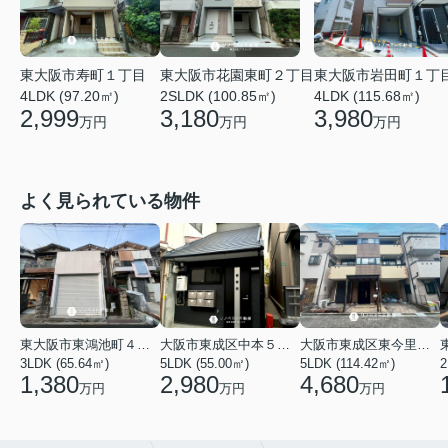
東大阪市寿町１丁目
東大阪市花園東町２丁目
東大阪市岩田町１丁
4LDK (97.20㎡)
2SLDK (100.85㎡)
4LDK (115.68㎡)
2,999
3,180
3,980
万円
万円
万円
よく見られている物件
東大阪市東鴻池町４丁目
大阪市東成区中本５丁目
大阪市東成区東今里１丁目
3LDK (65.64㎡)
5LDK (55.00㎡)
5LDK (114.42㎡)
2
1,380
2,980
4,680
万円
万円
万円