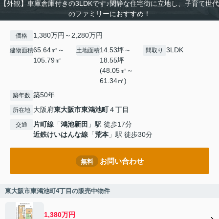
【外観】車庫倉庫付きの3LDKです♪閑静な住宅街に立地し、子育て世代
のファミリーにおすすめ！
1,380万円～2,280万円
価格
65.64㎡～
14.53坪～
3LDK
建物面積
土地面積
間取り
105.79㎡
18.55坪
(48.05㎡～
61.34㎡)
築50年
築年数
大阪府
東大阪市
東鴻池町
４丁目
所在地
片町線
「
鴻池新田
」駅 徒歩17分
交通
近鉄けいはんな線
「
荒本
」駅 徒歩30分
お問い合わせ
無料
東大阪市東鴻池町4丁目の販売中物件
1,380万円