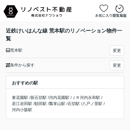
お気に入り
閲覧履歴
近鉄けいはんな線 荒本駅のリノベーション物件一
覧
荒本駅
変更
条件から探す
変更
おすすめの駅
東花園駅
/
新石切駅
/
河内花園駅
/
ＪＲ河内永和駅
/
若江岩田駅
/
額田駅
/
瓢箪山駅
/
石切駅
/
八戸ノ里駅
/
河内小阪駅