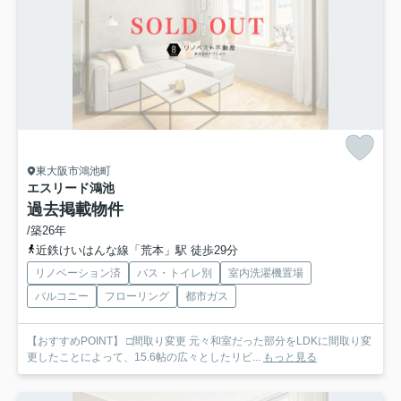
東大阪市鴻池町
エスリード鴻池
過去掲載物件
/築26年
近鉄けいはんな線「荒本」駅 徒歩29分
リノベーション済
バス・トイレ別
室内洗濯機置場
バルコニー
フローリング
都市ガス
【おすすめPOINT】 □間取り変更 元々和室だった部分をLDKに間取り変
更したことによって、15.6帖の広々としたリビ...
もっと見る