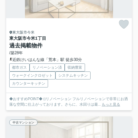
東大阪市今米
東大阪市今米1丁目
過去掲載物件
/築28年
近鉄けいはんな線「荒本」駅 徒歩30分
都市ガス
リノベーション済
収納豊富
ウォークインクロゼット
システムキッチン
カウンターキッチン
◆おすすめPOINT◆ □リノベーション フルリノベーションで非常にお洒
落な空間に仕上がっております。さらに、水回りは最...
もっと見る
中古マンション