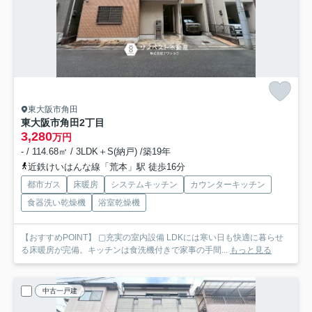
東大阪市角田
東大阪市角田2丁目
3,280
万円
- / 114.68㎡ / 3LDK＋S(納戸) /築19年
近鉄けいはんな線「荒本」駅 徒歩16分
都市ガス
床暖房
システムキッチン
カウンターキッチン
食器洗い乾燥機
浴室乾燥機
【おすすめPOINT】 ▢充実の室内設備 LDKには寒い日も快適に暮らせ
る床暖房が完備。キッチンは食洗機付きで家事の手間...
もっと見る
中古一戸建