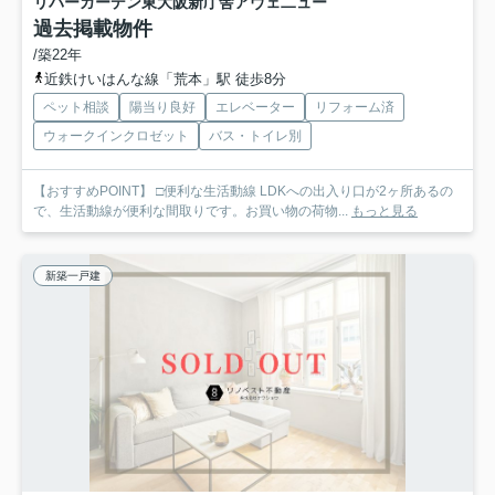
リバーガーデン東大阪新庁舎アヴェ二ュー
過去掲載物件
/築22年
近鉄けいはんな線「荒本」駅 徒歩8分
ペット相談
陽当り良好
エレベーター
リフォーム済
ウォークインクロゼット
バス・トイレ別
【おすすめPOINT】 □便利な生活動線 LDKへの出入り口が2ヶ所あるの
で、生活動線が便利な間取りです。お買い物の荷物...
もっと見る
新築一戸建