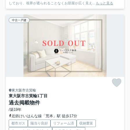
しており、視界が遮られることなくお部屋が広く見え...
もっと見る
中古一戸建
東大阪市古箕輪
東大阪市古箕輪1丁目
過去掲載物件
/築19年
近鉄けいはんな線「荒本」駅 徒歩17分
都市ガス
陽当り良好
リフォーム済
収納豊富