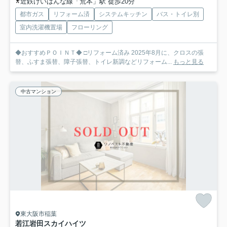
近鉄けいはんな線「荒本」駅 徒歩20分
都市ガス
リフォーム済
システムキッチン
バス・トイレ別
室内洗濯機置場
フローリング
◆おすすめＰＯＩＮＴ◆ □リフォーム済み 2025年8月に、クロスの張
替、ふすま張替、障子張替、トイレ新調などリフォーム...
もっと見る
中古マンション
東大阪市稲葉
若江岩田スカイハイツ