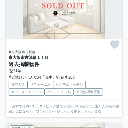
東大阪市古箕輪
東大阪市古箕輪１丁目
過去掲載物件
/築31年
近鉄けいはんな線「荒本」駅 徒歩20分
都市ガス
リフォーム済
システムキッチン
カウンターキッチン
バス・トイレ別
室内洗濯機置場
【おすすめPOINT】 □リビング階段＆2階LDK 2階LDKは通行人からの視
線が気にならず、プライバシーがしっかり確保...
もっと見る