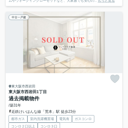
ムやウォークインクローゼットなど、大家族でも安心の...
もっと見る
中古一戸建
東大阪市西岩田
東大阪市西岩田1丁目
過去掲載物件
/築31年
近鉄けいはんな線「荒本」駅 徒歩23分
都市ガス
室内洗濯機置場
電気有
ガスコンロ
コンロ２口以上
コンロ３口