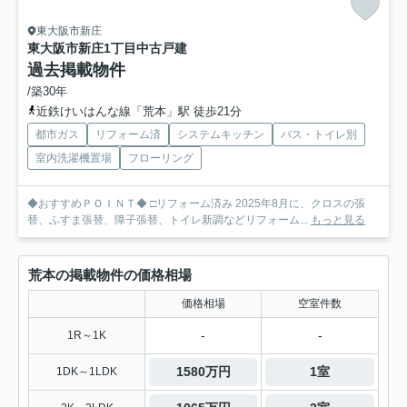
東大阪市新庄
東大阪市新庄1丁目中古戸建
過去掲載物件
/築30年
近鉄けいはんな線「荒本」駅 徒歩21分
都市ガス
リフォーム済
システムキッチン
バス・トイレ別
室内洗濯機置場
フローリング
◆おすすめＰＯＩＮＴ◆ □リフォーム済み 2025年8月に、クロスの張
替、ふすま張替、障子張替、トイレ新調などリフォーム...
もっと見る
荒本の掲載物件の価格相場
価格相場
空室件数
-
-
1R～1K
1580万円
1室
1DK～1LDK