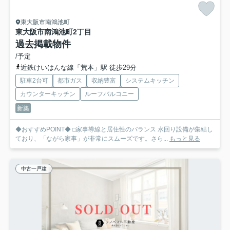
東大阪市南鴻池町
東大阪市南鴻池町2丁目
過去掲載物件
/予定
近鉄けいはんな線「荒本」駅 徒歩29分
駐車2台可
都市ガス
収納豊富
システムキッチン
カウンターキッチン
ルーフバルコニー
新築
◆おすすめPOINT◆ □家事導線と居住性のバランス 水回り設備が集結し
ており、「ながら家事」が非常にスムーズです。さら...
もっと見る
中古一戸建