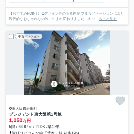
【おすすめPOINT】 □デザイン性のある内装 フルリノベーションにより
現代的なおしゃれな内装に生まれ変わりました。キッ...
もっと見る
中古マンション
東大阪市岩田町
プレジデント東大阪第1号棟
1,050
万円
5階 / 64.67㎡ / 2LDK /築49年
近鉄けいはんな線「荒本」駅 徒歩19分