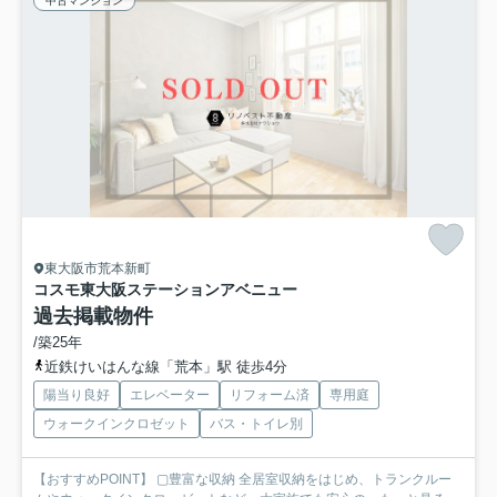
中古マンション
東大阪市荒本新町
コスモ東大阪ステーションアベニュー
過去掲載物件
/築25年
近鉄けいはんな線「荒本」駅 徒歩4分
陽当り良好
エレベーター
リフォーム済
専用庭
ウォークインクロゼット
バス・トイレ別
【おすすめPOINT】 ▢豊富な収納 全居室収納をはじめ、トランクルー