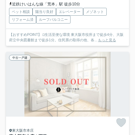
近鉄けいはんな線「荒本」駅 徒歩10分
ペット相談
陽当り良好
エレベーター
メゾネット
リフォーム済
ルーフバルコニー
【おすすめPOINT】 □生活至便な環境 東大阪市役所まで徒歩4分、大阪
府立中央図書館まで徒歩1分。住民票の取得の他、各...
もっと見る
中古一戸建
東大阪市本庄