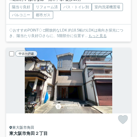
陽当り良好
リフォーム済
バス・トイレ別
室内洗濯機置場
バルコニー
都市ガス
◇おすすめPOINT◇ □開放的なLDK 約18.5帖のLDKは南向き採光につ
き、陽当たり良好◎さらに、5階部分に位置す...
もっと見る
中古一戸建
東大阪市角田
東大阪市角田２丁目