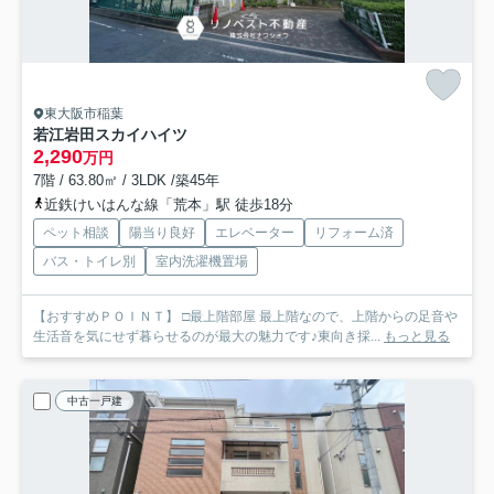
東大阪市稲葉
若江岩田スカイハイツ
2,290
万円
7階 / 63.80㎡ / 3LDK /築45年
近鉄けいはんな線「荒本」駅 徒歩18分
ペット相談
陽当り良好
エレベーター
リフォーム済
バス・トイレ別
室内洗濯機置場
【おすすめＰＯＩＮＴ】 □最上階部屋 最上階なので、上階からの足音や
生活音を気にせず暮らせるのが最大の魅力です♪東向き採...
もっと見る
中古一戸建