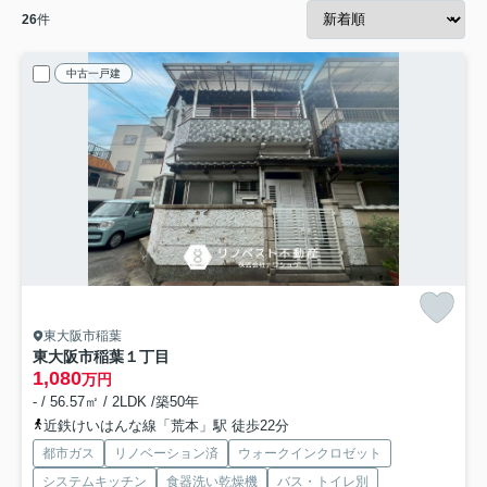
26
件
中古一戸建
東大阪市稲葉
東大阪市稲葉１丁目
1,080
万円
- / 56.57㎡ / 2LDK /築50年
近鉄けいはんな線「荒本」駅 徒歩22分
都市ガス
リノベーション済
ウォークインクロゼット
システムキッチン
食器洗い乾燥機
バス・トイレ別