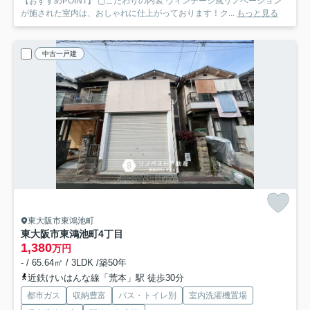
【おすすめPOINT】 ▢こだわりの内装 ヴィンテージ風リノベーション
が施された室内は、おしゃれに仕上がっております！ク...
もっと見る
中古一戸建
東大阪市東鴻池町
東大阪市東鴻池町4丁目
1,380
万円
- / 65.64㎡ / 3LDK /築50年
近鉄けいはんな線「荒本」駅 徒歩30分
都市ガス
収納豊富
バス・トイレ別
室内洗濯機置場