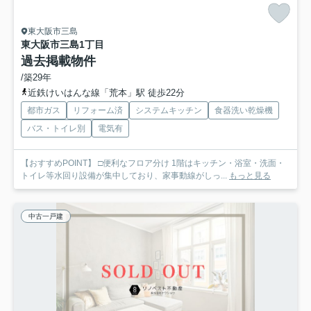
東大阪市三島
東大阪市三島1丁目
過去掲載物件
/築29年
近鉄けいはんな線「荒本」駅 徒歩22分
都市ガス
リフォーム済
システムキッチン
食器洗い乾燥機
バス・トイレ別
電気有
【おすすめPOINT】 □便利なフロア分け 1階はキッチン・浴室・洗面・
トイレ等水回り設備が集中しており、家事動線がしっ...
もっと見る
中古一戸建