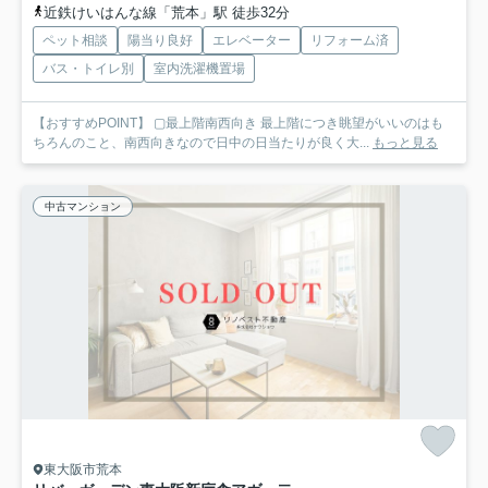
近鉄けいはんな線「荒本」駅 徒歩32分
ペット相談
陽当り良好
エレベーター
リフォーム済
バス・トイレ別
室内洗濯機置場
【おすすめPOINT】 ▢最上階南西向き 最上階につき眺望がいいのはも
ちろんのこと、南西向きなので日中の日当たりが良く大...
もっと見る
中古マンション
東大阪市荒本