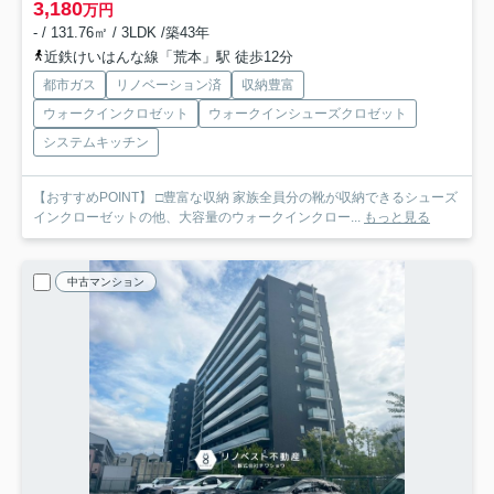
3,180
万円
- / 131.76㎡ / 3LDK /築43年
近鉄けいはんな線「荒本」駅 徒歩12分
都市ガス
リノベーション済
収納豊富
ウォークインクロゼット
ウォークインシューズクロゼット
システムキッチン
【おすすめPOINT】 □豊富な収納 家族全員分の靴が収納できるシューズ
インクローゼットの他、大容量のウォークインクロー...
もっと見る
中古マンション