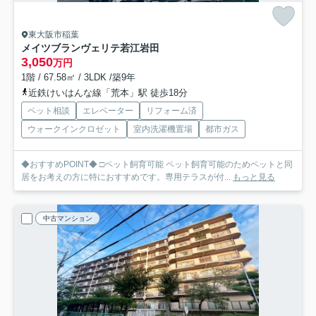
東大阪市稲葉
メイツブランヴェリテ若江岩田
3,050
万円
1階 / 67.58㎡ / 3LDK /築9年
近鉄けいはんな線「荒本」駅 徒歩18分
ペット相談
エレベーター
リフォーム済
ウォークインクロゼット
室内洗濯機置場
都市ガス
◆おすすめPOINT◆ □ペット飼育可能 ペット飼育可能のためペットと同
居をお考えの方に特におすすめです。専用テラスが付...
もっと見る
中古マンション