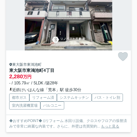
東大阪市東鴻池町
東大阪市東鴻池町4丁目
2,280
万円
- / 105.79㎡ / 5LDK /築28年
近鉄けいはんな線「荒本」駅 徒歩30分
都市ガス
リフォーム済
システムキッチン
バス・トイレ別
室内洗濯機置場
バルコニー
◆おすすめPOINT◆ □リフォーム 水回り設備、クロスやフロアの張替済
みで非常に綺麗な内装です。さらに、外壁は売買契約...
もっと見る