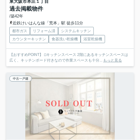
東大阪市本庄１丁目
過去掲載物件
/築42年
近鉄けいはんな線「荒本」駅 徒歩11分
都市ガス
リフォーム済
システムキッチン
カウンターキッチン
食器洗い乾燥機
浴室乾燥機
【おすすめPOINT】 □キッチンスペース 2階にあるキッチンスペースは
広く、キッチンボード付きなので作業スペースも十分...
もっと見る
中古一戸建