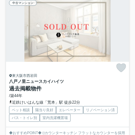
中古マンション
東大阪市西岩田
八戸ノ里ニュースカイハイツ
過去掲載物件
/築44年
近鉄けいはんな線「荒本」駅 徒歩22分
ペット相談
陽当り良好
エレベーター
リノベーション済
バス・トイレ別
室内洗濯機置場
◆おすすめPOINT◆ □カウンターキッチン フラットなカウンターを採用