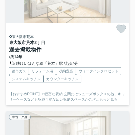
東大阪市荒本
東大阪市荒本2丁目
過去掲載物件
/築14年
近鉄けいはんな線「荒本」駅 徒歩7分
都市ガス
リフォーム済
収納豊富
ウォークインクロゼット
システムキッチン
カウンターキッチン
【おすすめPOINT】 □豊富な収納 玄関にはシューズボックスの他、キャ
リーケースなども収納可能な広い収納スペースがござ...
もっと見る
中古一戸建