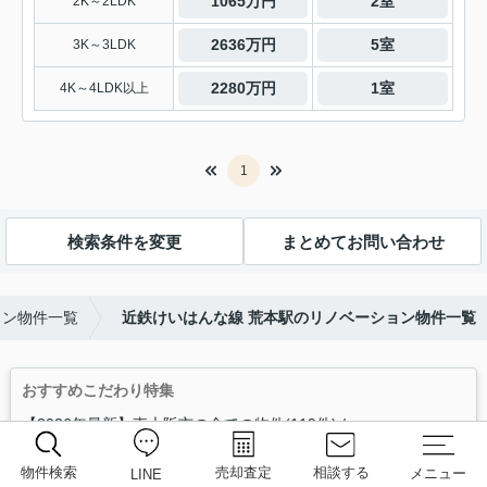
1065万円
2室
2K～2LDK
2636万円
5室
3K～3LDK
2280万円
1室
4K～4LDK以上
1
検索条件を変更
まとめてお問い合わせ
ョン物件一覧
近鉄けいはんな線 荒本駅のリノベーション物件一覧
おすすめこだわり特集
【2026年最新】東大阪市の全ての物件(119件)
東大阪市 2000万円以下 戸建て(22件)
東大阪市 2000万円以下 マンション(21件)
物件検索
売却査定
相談する
メニュー
LINE