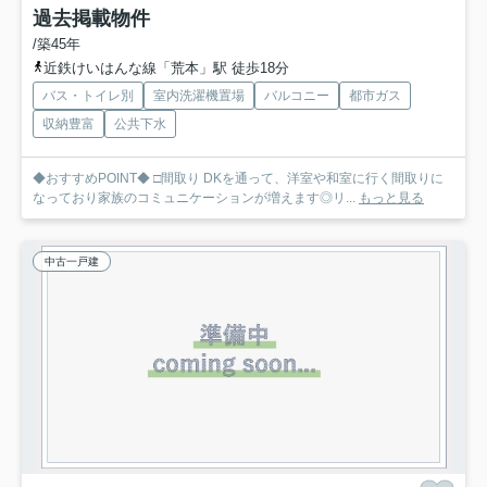
過去掲載物件
/築45年
近鉄けいはんな線「荒本」駅 徒歩18分
バス・トイレ別
室内洗濯機置場
バルコニー
都市ガス
収納豊富
公共下水
◆おすすめPOINT◆ □間取り DKを通って、洋室や和室に行く間取りに
なっており家族のコミュニケーションが増えます◎リ...
もっと見る
中古一戸建