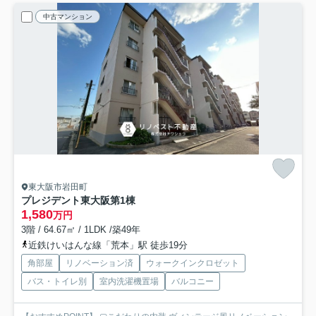
中古マンション
東大阪市岩田町
プレジデント東大阪第1棟
1,580
万円
3階 / 64.67㎡ / 1LDK /築49年
近鉄けいはんな線「荒本」駅 徒歩19分
角部屋
リノベーション済
ウォークインクロゼット
バス・トイレ別
室内洗濯機置場
バルコニー