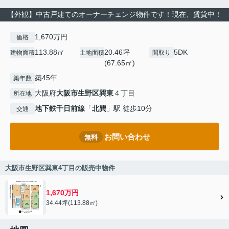
【外観】中古戸建てのオーナーチェンジ物件です！現在、賃貸中！
1,670万円
価格
113.88㎡
20.46坪
5DK
建物面積
土地面積
間取り
(67.65㎡)
築45年
築年数
大阪府
大阪市生野区
巽東
４丁目
所在地
地下鉄千日前線
「
北巽
」駅 徒歩10分
交通
お問い合わせ
無料
大阪市生野区巽東4丁目の販売中物件
1,670万円
34.44坪(113.88㎡)