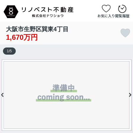
お気に入り
閲覧履歴
大阪市生野区巽東4丁目
1,670万円
1
/
5