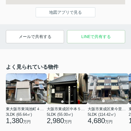
地図アプリで見る
メールで共有する
LINEで共有する
よく見られている物件
東大阪市東鴻池町４丁目
大阪市東成区中本５丁目
大阪市東成区東今里１丁目
3LDK (65.64㎡)
5LDK (55.00㎡)
5LDK (114.42㎡)
2
1,380
2,980
4,680
万円
万円
万円