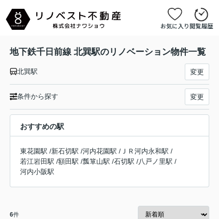
お気に入り
閲覧履歴
地下鉄千日前線 北巽駅のリノベーション物件一覧
北巽駅
変更
条件から探す
変更
おすすめの駅
東花園駅
/
新石切駅
/
河内花園駅
/
ＪＲ河内永和駅
/
若江岩田駅
/
額田駅
/
瓢箪山駅
/
石切駅
/
八戸ノ里駅
/
河内小阪駅
6
件