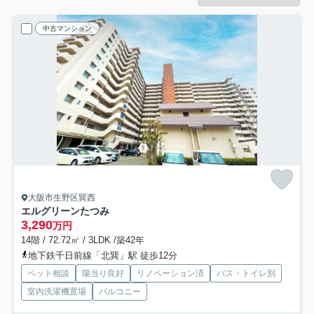
中古マンション
大阪市生野区巽西
エルグリーンたつみ
3,290
万円
14階 / 72.72㎡ / 3LDK /築42年
地下鉄千日前線「北巽」駅 徒歩12分
ペット相談
陽当り良好
リノベーション済
バス・トイレ別
室内洗濯機置場
バルコニー