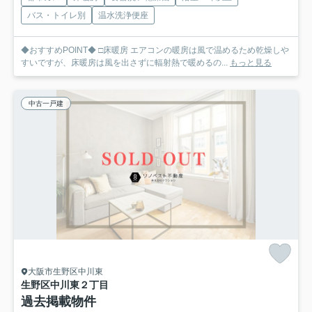
バス・トイレ別
温水洗浄便座
◆おすすめPOINT◆ □床暖房 エアコンの暖房は風で温めるため乾燥しや
すいですが、床暖房は風を出さずに輻射熱で暖めるの...
もっと見る
中古一戸建
大阪市生野区中川東
生野区中川東２丁目
過去掲載物件