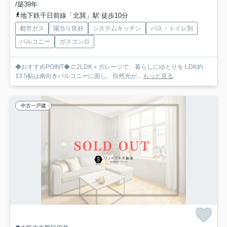
/築39年
地下鉄千日前線「北巽」駅 徒歩10分
都市ガス
陽当り良好
システムキッチン
バス・トイレ別
バルコニー
ガスコンロ
◆おすすめPOINT◆ □ 2LDK＋ガレージで、暮らしにゆとりを LDK約
13.5帖は南向きバルコニーに面し、自然光が...
もっと見る
中古一戸建