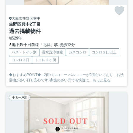
大阪市生野区巽中
生野区巽中2丁目
過去掲載物件
/築29年
地下鉄千日前線「北巽」駅 徒歩12分
バス・トイレ別
温水洗浄便座
ガスコンロ
コンロ２口以上
コンロ３口
トイレ２ヶ所
◆おすすめPOINT◆ □2面バルコニー バルコニーが2面付いており、お洗
濯物が多い日も安心です♪家族の多い方でも快適に...
もっと見る
中古一戸建