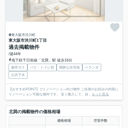
東大阪市渋川町
東大阪市渋川町1丁目
過去掲載物件
/築44年
地下鉄千日前線「北巽」駅 徒歩16分
都市ガス
バス・トイレ別
閑静な住宅地
ベランダ
公共下水
【おすすめPOINT】 □リノベーション向け物件 ご自身のお好みの内装に
リノベーション可能な物件です。 安く購入して、自...
もっと見る
北巽の掲載物件の価格相場
価格相場
空室件数