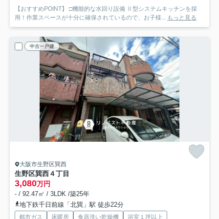
【おすすめPOINT】 □機能的な水回り設備 Ⅱ型システムキッチンを採
用！作業スペースが十分に確保されているので、お子様...
もっと見る
中古一戸建
大阪市生野区巽西
生野区巽西４丁目
3,080
万円
- / 92.47㎡ / 3LDK /築25年
地下鉄千日前線「北巽」駅 徒歩22分
都市ガス
床暖房
食器洗い乾燥機
浴室１坪以上