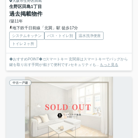
大阪市生野区田島
生野区田島1丁目
過去掲載物件
/築11年
地下鉄千日前線「北巽」駅 徒歩17分
システムキッチン
バス・トイレ別
温水洗浄便座
トイレ２ヶ所
◆おすすめPOINT◆ □スマートキー 玄関扉はスマートキーでバッグから
鍵を取り出す手間が省けて便利です♪セキュリティも...
もっと見る
中古一戸建