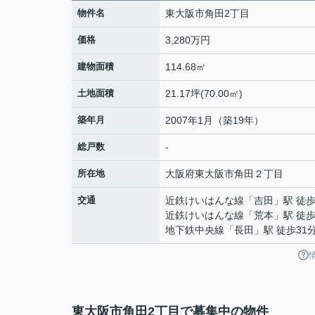
物件名
東大阪市角田2丁目
価格
3,280万円
建物面積
114.68㎡
土地面積
21.17坪(70.00㎡)
築年月
2007年1月（築19年）
総戸数
-
所在地
大阪府
東大阪市
角田
２丁目
交通
近鉄けいはんな線
「
吉田
」駅 徒歩
近鉄けいはんな線
「
荒本
」駅 徒歩
地下鉄中央線
「
長田
」駅 徒歩31
東大阪市角田2丁目で募集中の物件