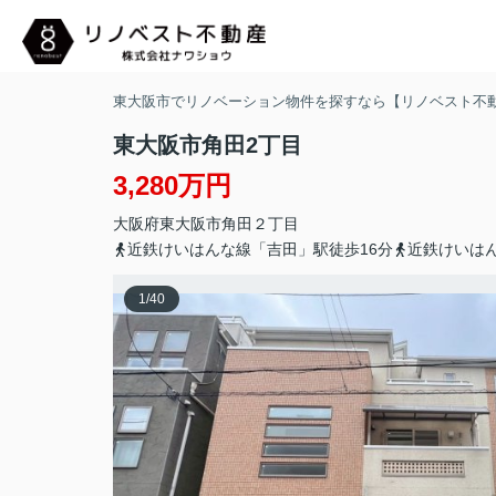
東大阪市でリノベーション物件を探すなら【リノベスト不
東大阪市角田2丁目
3,280万円
大阪府
東大阪市
角田
２丁目
近鉄けいはんな線「吉田」駅徒歩16分
近鉄けいはん
1
/
40