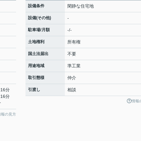
設備条件
閑静な住宅地
設備(その他)
-
駐車場/月額
-/-
土地権利
所有権
国土法届出
不要
用途地域
準工業
取引態様
仲介
16分
引渡し
相談
16分
情報
分
情報の見方