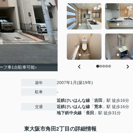
ルーフ車1台駐車可能♪
2007年1月(築19年)
築年
-
駐車
近鉄けいはんな線
「
吉田
」駅 徒歩16分
近鉄けいはんな線
「
荒本
」駅 徒歩16分
交通
地下鉄中央線
「
長田
」駅 徒歩31分
東大阪市角田2丁目の詳細情報