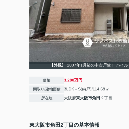
【外観】
2007年1月築の中古戸建！ ハイ
3,280万円
価格
3LDK＋S(納戸)/114.68㎡
間取り/建物面積
大阪府
東大阪市
角田
２丁目
所在地
東大阪市角田2丁目の基本情報