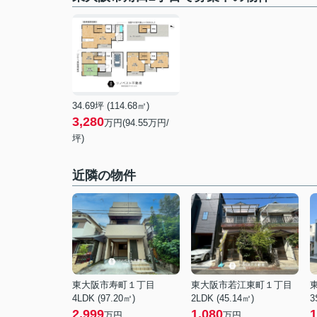
34.69坪 (114.68㎡)
3,280
万円(94.55万円/
坪)
近隣の物件
東大阪市寿町１丁目
東大阪市若江東町１丁目
4LDK (97.20㎡)
2LDK (45.14㎡)
3
2,999
1,080
1
万円
万円