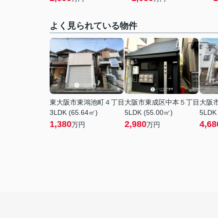
よく見られている物件
東大阪市東鴻池町４丁目
大阪市東成区中本５丁目
大阪
3LDK (65.64㎡)
5LDK (55.00㎡)
5LDK 
1,380
2,980
4,68
万円
万円