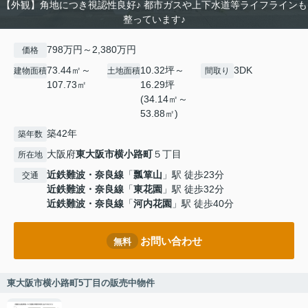
【外観】角地につき視認性良好♪ 都市ガスや上下水道等ライフラインも
整っています♪
798万円～2,380万円
価格
73.44㎡～
10.32坪～
3DK
建物面積
土地面積
間取り
107.73㎡
16.29坪
(34.14㎡～
53.88㎡)
築42年
築年数
大阪府
東大阪市
横小路町
５丁目
所在地
近鉄難波・奈良線
「
瓢箪山
」駅 徒歩23分
交通
近鉄難波・奈良線
「
東花園
」駅 徒歩32分
近鉄難波・奈良線
「
河内花園
」駅 徒歩40分
お問い合わせ
無料
東大阪市横小路町5丁目の販売中物件