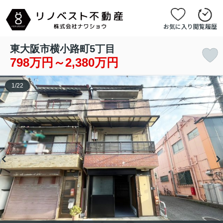
お気に入り
閲覧履歴
東大阪市横小路町5丁目
798万円～2,380万円
1
/
22