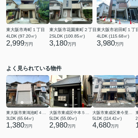
東大阪市寿町１丁目
東大阪市花園東町２丁目
東大阪市岩田町１丁
4LDK (97.20㎡)
2SLDK (100.85㎡)
4LDK (115.68㎡)
2,999
3,180
3,980
万円
万円
万円
よく見られている物件
東大阪市東鴻池町４丁目
大阪市東成区中本５丁目
大阪市東成区東今里１丁目
3LDK (65.64㎡)
5LDK (55.00㎡)
5LDK (114.42㎡)
2
1,380
2,980
4,680
万円
万円
万円