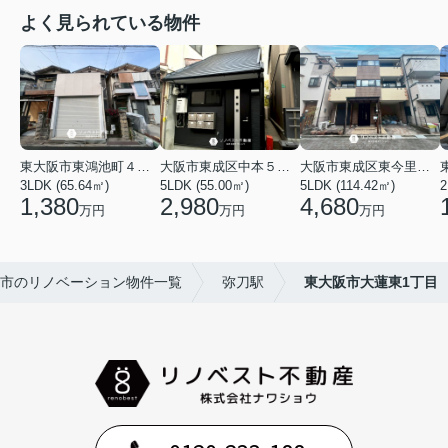
よく見られている物件
東大阪市東鴻池町４丁目
大阪市東成区中本５丁目
大阪市東成区東今里１丁目
3LDK (65.64㎡)
5LDK (55.00㎡)
5LDK (114.42㎡)
2
1,380
2,980
4,680
万円
万円
万円
市のリノベーション物件一覧
弥刀駅
東大阪市大蓮東1丁目