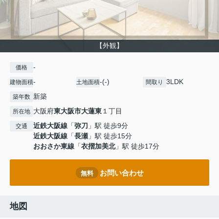
【外観】
-
価格
-
-(-)
3LDK
建物面積
土地面積
間取り
新築
築年数
大阪府
東大阪市
大蓮東
１丁目
所在地
近鉄大阪線
「
弥刀
」駅 徒歩9分
交通
近鉄大阪線
「
長瀬
」駅 徒歩15分
おおさか東線
「
衣摺加美北
」駅 徒歩17分
お問い合わせ
無料
地図