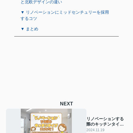
と北欧デザインの違い
▼ リノベーションにミッドセンチュリーを採用
するコツ
▼ まとめ
NEXT
リノベーションする
際のキッチンタイプ
について！選び方や
2024.11.19