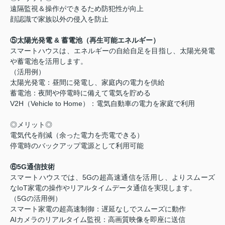
遠隔監視＆操作ができるため防犯性が向上
顔認識で家族以外の侵入を防止
⑤太陽光発電 & 蓄電池（再生可能エネルギー）
スマートハウスは、エネルギーの自給自足を目指し、太陽光発電
や蓄電池を活用します。
（活用例）
太陽光発電：昼間に発電し、家庭内の電力を供給
蓄電池：夜間や停電時に備えて電気を貯める
V2H（Vehicle to Home）：電気自動車の電力を家庭で利用
◎メリット◎
電気代を削減（余った電力を売電できる）
停電時のバックアップ電源として利用可能
⑥5G通信技術
スマートハウスでは、5Gの超高速通信を活用し、よりスムーズ
なIoT家電の操作やリアルタイムデータ通信を実現します。
（5Gの活用例）
スマート家電の超高速制御：遅延なしでスムーズに動作
AIカメラのリアルタイム監視：高画質映像を即座に送信