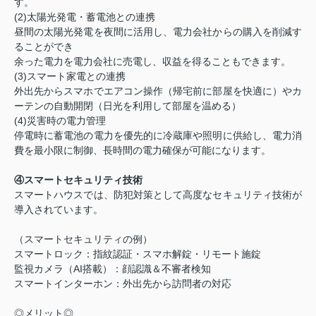
す。
(2)太陽光発電・蓄電池との連携
昼間の太陽光発電を夜間に活用し、電力会社からの購入を削減す
ることができ
余った電力を電力会社に売電し、収益を得ることもできます。
(3)スマート家電との連携
外出先からスマホでエアコン操作（帰宅前に部屋を快適に）やカ
ーテンの自動開閉（日光を利用して部屋を温める）
(4)災害時の電力管理
停電時に蓄電池の電力を優先的に冷蔵庫や照明に供給し、電力消
費を最小限に制御、長時間の電力確保が可能になります。
④スマートセキュリティ技術
スマートハウスでは、防犯対策として高度なセキュリティ技術が
導入されています。
（スマートセキュリティの例）
スマートロック：指紋認証・スマホ解錠・リモート施錠
監視カメラ（AI搭載）：顔認識＆不審者検知
スマートインターホン：外出先から訪問者の対応
◎メリット◎