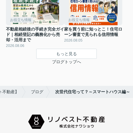
お役立ち情報
お役立ち情報
不動産相続後の手続き完全ガイ
家を買う前に知っとこ！住宅ロ
ド｜相続登記の義務化から売
ーン審査で見られる信用情報
却・活用まで
2026.08.05
2026.08.06
もっと見る
ブログトップへ
ト不動産】
ブログ
次世代住宅って？～スマートハウス編～