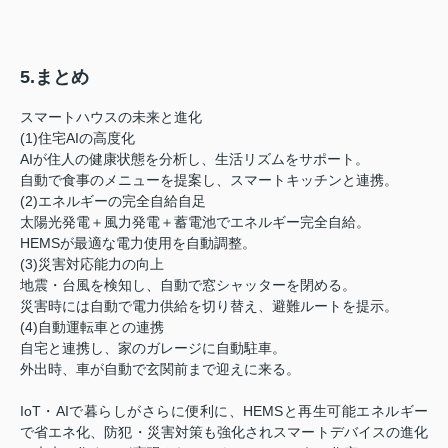
5.まとめ
スマートハウスの未来と進化
(1)住宅AIの高度化
AIが住人の健康状態を分析し、生活リズムをサポート。
自動で食事のメニューを提案し、スマートキッチンと連携。
(2)エネルギーの完全自給自足
太陽光発電＋風力発電＋蓄電池でエネルギー完全自給。
HEMSが最適な電力使用を自動調整。
(3)災害対応能力の向上
地震・台風を検知し、自動で窓シャッターを閉める。
災害時には自動で電力供給を切り替え、避難ルートを提示。
(4)自動運転車との連携
自宅と連携し、家のガレージに自動駐車。
外出時、車が自動で玄関前まで迎えに来る。
IoT・AIで暮らしがさらに便利に、HEMSと再生可能エネルギー
で省エネ化、防犯・災害対策も強化されスマートデバイスの進化