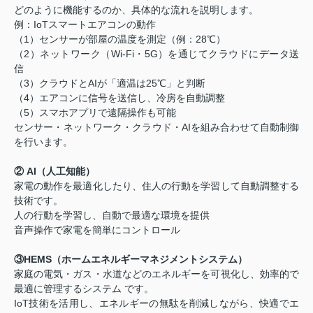
どのように機能するのか、具体的な流れを説明します。
例：IoTスマートエアコンの動作
（1）センサーが部屋の温度を測定（例：28℃）
（2）ネットワーク（Wi-Fi・5G）を通じてクラウドにデータ送
信
（3）クラウドとAIが「適温は25℃」と判断
（4）エアコンに信号を送信し、冷房を自動調整
（5）スマホアプリで遠隔操作も可能
センサー・ネットワーク・クラウド・AIを組み合わせて自動制御
を行います。
② AI（人工知能）
家電の動作を最適化したり、住人の行動を学習して自動調整する
技術です。
人の行動を学習し、自動で最適な環境を提供
音声操作で家電を簡単にコントロール
③HEMS（ホームエネルギーマネジメントシステム）
家庭の電気・ガス・水道などのエネルギーを可視化し、効率的で
最適に管理するシステム です。
IoT技術を活用し、エネルギーの無駄を削減しながら、快適でエ