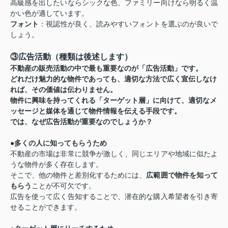
高級感を出したいならシックな色、ファミリー向けなら明るく温
かい色が適しています。
フォント
：視認性が良く、読みやすいフォントを選ぶのが良いで
しょう。
③広告活動（種類は後述します）
不動産の
販売活動
の中で最も重要なのが「広告活動」です。
どれだけ魅力的な物件であっても、適切な方法で広く宣伝しなけ
れば、その価値は伝わりません。
物件に興味を持ってくれる「ターゲット層」に向けて、適切なメ
ッセージと媒体を通じて物件情報を伝える手段です。
では、なぜ広告活動が重要なのでしょうか？
●
多くの人に知ってもらうため
不動産の市場は非常に競争が激しく、同じエリアや地域に似たよ
うな物件が多く存在します。
そこで、他の物件と差別化するためには、
広範囲で物件を知って
もらう
ことが不可欠です。
広告を使って広く告知することで、潜在的な購入希望者を引き寄
せることができます。