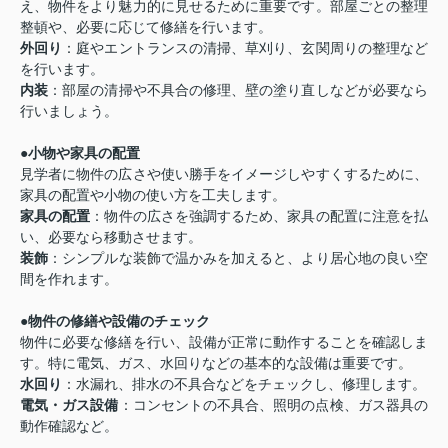
え、物件をより魅力的に見せるために重要です。部屋ごとの整理
整頓や、必要に応じて修繕を行います。
外回り
：庭やエントランスの清掃、草刈り、玄関周りの整理など
を行います。
内装
：部屋の清掃や不具合の修理、壁の塗り直しなどが必要なら
行いましょう。
●小物や家具の配置
見学者に物件の広さや使い勝手をイメージしやすくするために、
家具の配置や小物の使い方を工夫します。
家具の配置
：物件の広さを強調するため、家具の配置に注意を払
い、必要なら移動させます。
装飾
：シンプルな装飾で温かみを加えると、より居心地の良い空
間を作れます。
●
物件の修繕や設備のチェック
物件に必要な修繕を行い、設備が正常に動作することを確認しま
す。特に電気、ガス、水回りなどの基本的な設備は重要です。
水回り
：水漏れ、排水の不具合などをチェックし、修理します。
電気・ガス設備
：コンセントの不具合、照明の点検、ガス器具の
動作確認など。