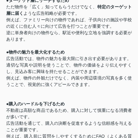
●
ターゲット層にリーチするため
ただ物件を「広く」知ってもらうだけでなく、
特定のターゲット
層に届く
ような広告戦略が必要です。
例えば、ファミリー向けの物件であれば、子供向けの施設や学校
の近くに住む人々に向けて広告を打つことが重要です。
逆に単身者向けの物件なら、駅近や便利な立地を強調する必要が
あります。
●
物件の魅力を最大化するため
広告活動では、物件の魅力を最大限に引き出す必要があります。
適切な写真や説明を使うことで、物件の価値をより伝えやすく
し、見込み客に興味を持たせることができます。
例えば、物件の外観だけでなく、内装や周辺環境の写真を多く使
うことで、視覚的に強くアピールできます。
●
購入のハードルを下げるため
不動産は高額な商品であるため、購入に対して慎重になる消費者
が多いです。
広告活動を通じて、購入の決断を促進するような信頼感を与える
ことが重要です。
例えば、購入前に質問をしやすくするために
FAQ
（よくある質