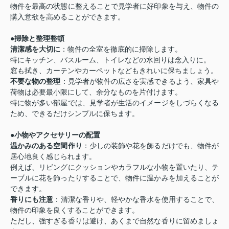
物件を最高の状態に整えることで見学者に好印象を与え、物件の
購入意欲を高めることができます。
●
掃除と整理整頓
清潔感を大切に
：物件の全室を徹底的に掃除します。
特にキッチン、バスルーム、トイレなどの水回りは念入りに。
窓も拭き、カーテンやカーペットなどもきれいに保ちましょう。
不要な物の整理
：見学者が物件の広さを実感できるよう、家具や
荷物は必要最小限にして、余分なものを片付けます。
特に物が多い部屋では、見学者が生活のイメージをしづらくなる
ため、できるだけシンプルに保ちます。
●
小物やアクセサリーの配置
温かみのある空間作り
：少しの装飾や花を飾るだけでも、物件が
居心地良く感じられます。
例えば、リビングにクッションやカラフルな小物を置いたり、テ
ーブルに花を飾ったりすることで、物件に温かみを加えることが
できます。
香りにも注意
：清潔な香りや、軽やかな香水を使用することで、
物件の印象を良くすることができます。
ただし、強すぎる香りは避け、あくまで自然な香りに留めましょ