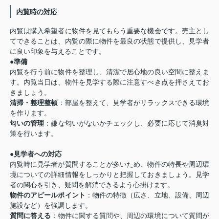
内覧時の対応
内覧は購入希望者に物件を見てもらう重要な機会です。売主とし
てできることは、内覧の際に物件を最良の状態で提供し、見学者
に良い印象を与えることです。
●
準備
内覧を行う前に物件を整理し、清潔で居心地の良い空間に整えま
す。内覧当日は、物件を見学する際に注意すべき点を押さえてお
きましょう。
清掃・整理整頓
：部屋を整えて、見学者がリラックスできる環境
を作ります。
匂いの管理
：嫌な匂いがないかチェックし、必要に応じて消臭対
策を行います。
●
見学者への対応
内覧時に見学者が質問することが多いため、物件の特長や周辺環
境についての詳細情報をしっかりと把握しておきましょう。見学
者の関心を引き、疑問を解消できるよう心掛けます。
物件のアピールポイント
：物件の特徴（広さ、立地、設備、周辺
施設など）を強調します。
質問に答える
：物件に関する質問や、周辺の環境について質問が