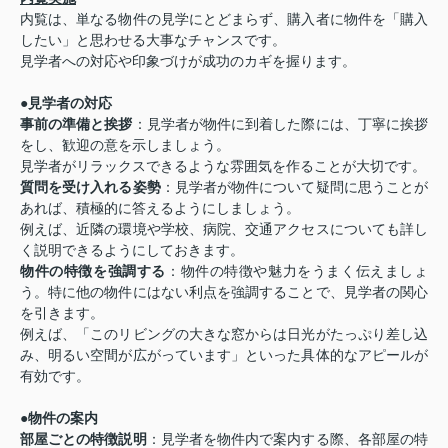
内覧は、単なる物件の見学にとどまらず、購入者に物件を「購入
したい」と思わせる大事なチャンスです。
見学者への対応や印象づけが成功のカギを握ります。
●見学者の対応
事前の準備と挨拶
：見学者が物件に到着した際には、丁寧に挨拶
をし、歓迎の意を示しましょう。
見学者がリラックスできるような雰囲気を作ることが大切です。
質問を受け入れる姿勢
：見学者が物件について疑問に思うことが
あれば、積極的に答えるようにしましょう。
例えば、近隣の環境や学校、病院、交通アクセスについても詳し
く説明できるようにしておきます。
物件の特徴を強調する
：物件の特徴や魅力をうまく伝えましょ
う。特に他の物件にはない利点を強調することで、見学者の関心
を引きます。
例えば、「このリビングの大きな窓からは日光がたっぷり差し込
み、明るい空間が広がっています」といった具体的なアピールが
有効です。
●
物件の案内
部屋ごとの特徴説明
：見学者を物件内で案内する際、各部屋の特