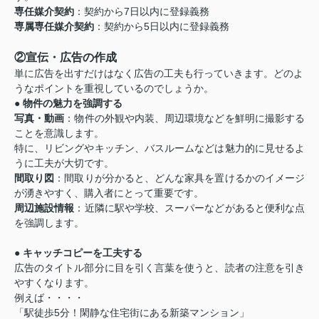
専任媒介契約
：契約から7日以内に登録義務
専属専任媒介契約
：契約から5日以内に登録義務
②宣伝・広告の作成
単に広告を出すだけはなく広告の工夫も行っていきます。どのよ
うなポイントを重視しているのでしょうか。
● 物件の魅力を強調する
写真・動画
：物件の外観や内装、周辺環境などを鮮明に撮影する
ことを意識します。
特に、リビングやキッチン、バスルームなどは魅力的に見せるよ
うに工夫が大切です。
間取り図
：間取りが分かると、どんな家具を置けるかのイメージ
が湧きやすく、購入者にとって重要です。
周辺施設情報
：近隣に駅や学校、スーパーなどがあると便利な点
を強調します。
● キャッチコピーを工夫する
広告のタイトル部分に目を引く言葉を使うと、読者の注意を引き
やすくなります。
例えば・・・・
「駅徒歩5分！閑静な住宅街にある新築マンション」