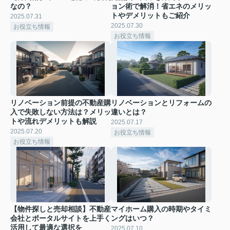
なの？
ョン術で解消！省エネのメリッ
トやデメリットもご紹介
2025.07.31
2025.07.30
お役立ち情報
お役立ち情報
リノベーション前提の不動産購
リノベーションとリフォームの
入で失敗しない方法は？メリッ
違いとは？
トや流れデメリットも解説
2025.07.17
2025.07.20
お役立ち情報
お役立ち情報
【物件探しと売却相談】不動産
マイホーム購入の時期やタイミ
会社とポータルサイトを上手く
ングはいつ？
活用して最適な選択を
2025.07.10