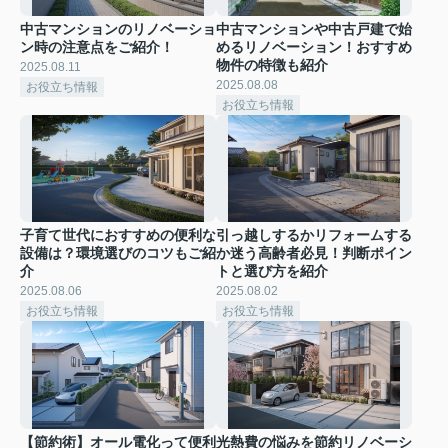
中古マンションのリノベーショ
中古マンションや中古戸建で始
ン時の注意点をご紹介！
めるリノベーション！おすすめ
物件の特徴も紹介
2025.08.11
2025.08.08
お役立ち情報
お役立ち情報
子育て世代におすすめの便利な
引っ越しするかリフォームする
設備は？環境選びのコツもご紹
か迷う高齢者必見！判断ポイン
介
トと選び方を紹介
2025.08.06
2025.08.02
お役立ち情報
お役立ち情報
【節約術】オール電化って便利
光熱費の悩みを節約リノベーシ