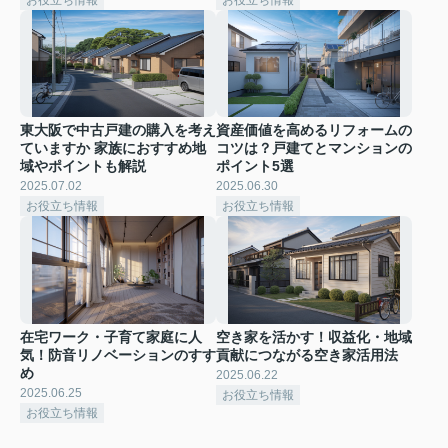
東大阪で中古戸建の購入を考え
資産価値を高めるリフォームの
ていますか 家族におすすめ地
コツは？戸建てとマンションの
域やポイントも解説
ポイント5選
2025.07.02
2025.06.30
お役立ち情報
お役立ち情報
在宅ワーク・子育て家庭に人
空き家を活かす！収益化・地域
気！防音リノベーションのすす
貢献につながる空き家活用法
め
2025.06.22
2025.06.25
お役立ち情報
お役立ち情報