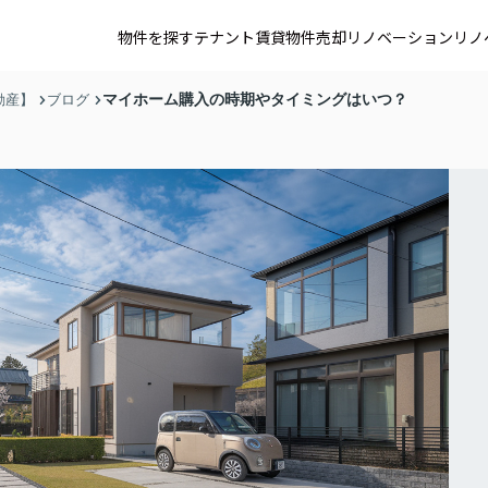
物件を探す
テナント賃貸
物件売却
リノベーション
リノ
マイホーム購入の時期やタイミングはいつ？
動産】
ブログ