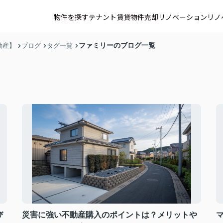
物件を探す
テナント賃貸
物件売却
リノベーション
リノ
ファミリーのブログ一覧
動産】
ブログ
タグ一覧
び
災害に強い不動産購入のポイントは？メリットや