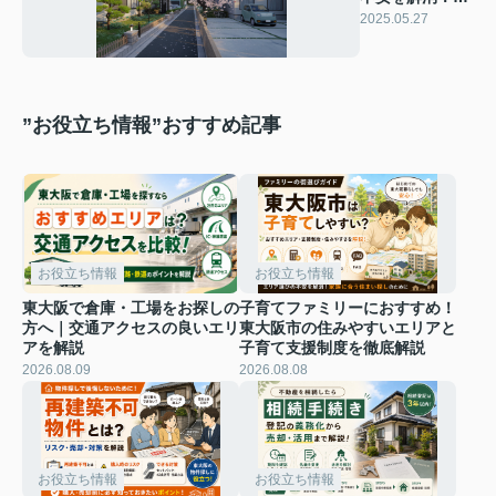
約時の注意点を
2025.05.27
ご紹介
”お役立ち情報”おすすめ記事
お役立ち情報
お役立ち情報
東大阪で倉庫・工場をお探しの
子育てファミリーにおすすめ！
方へ｜交通アクセスの良いエリ
東大阪市の住みやすいエリアと
アを解説
子育て支援制度を徹底解説
2026.08.09
2026.08.08
お役立ち情報
お役立ち情報