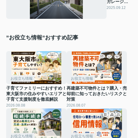
ガレージハ
ウスについ
2025.09.12
て解説
”お役立ち情報”おすすめ記事
お役立ち情報
お役立ち情報
子育てファミリーにおすすめ！
再建築不可物件とは？購入・売
東大阪市の住みやすいエリアと
却前に知っておきたいリスクと
子育て支援制度を徹底解説
対策
2026.08.08
2026.08.07
お役立ち情報
お役立ち情報