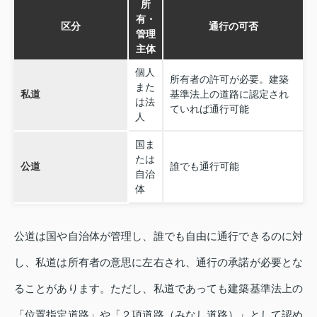
所
有・
区分
通行の可否
管理
主体
個人
所有者の許可が必要。建築
また
私道
基準法上の道路に認定され
は法
ていれば通行可能
人
国ま
たは
公道
誰でも通行可能
自治
体
公道は国や自治体が管理し、誰でも自由に通行できるのに対
し、私道は所有者の意思に左右され、通行の承諾が必要とな
ることがあります。ただし、私道であっても建築基準法上の
「位置指定道路」や「２項道路（みなし道路）」として認め