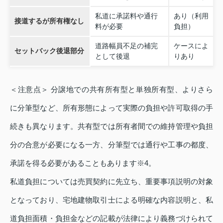
私道に承諾料や通行
あり（利用
接道するが所有権なし
料が必要
負担）
道路幅員不足の補完
ケースによ
セットバック後退部分
として後退
りあり
＜注意点＞ 分譲地での共有所有型と単独所有型、よりさら
に分筆型など、所有形態によって実際の負担や許可取得の手
続きも異なります。共有型では所有者間での維持管理や負担
分の合意が必要になる一方、分筆型では通行や工事の都度、
承諾を得る必要があることもあります※4。
私道負担については売買契約に先立ち、重要事項説明の対象
となっており、宅地建物取引士による明確な内容説明と、私
道負担面積・負担金などの記載が法律により義務づけられて