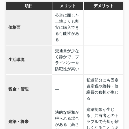
項目
メリット
デメリット
公道に面した
土地よりも割
価格面
安に購入でき
—
る可能性があ
る
交通量が少な
く静かで、プ
生活環境
—
ライバシーや
防犯性が高い
私道部分にも固定
資産税や維持・修
税金・管理
—
繕費の負担が生じ
る
建築制限が生じ
法的な緩和が
る、共有者とのト
得られる場合
建築・将来
ラブルで売却が難
がある（高さ
しくなることもあ