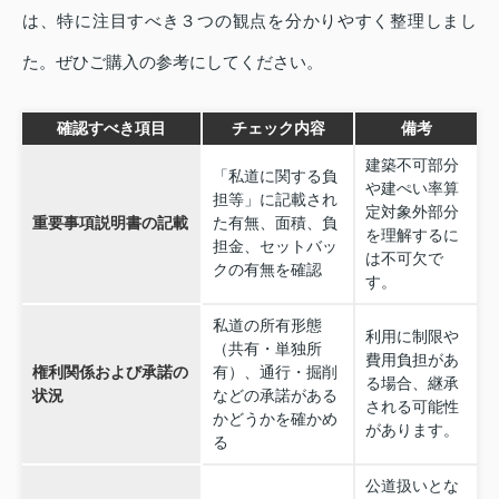
は、特に注目すべき３つの観点を分かりやすく整理しまし
た。ぜひご購入の参考にしてください。
確認すべき項目
チェック内容
備考
建築不可部分
「私道に関する負
や建ぺい率算
担等」に記載され
定対象外部分
重要事項説明書の記載
た有無、面積、負
を理解するに
担金、セットバッ
は不可欠で
クの有無を確認
す。
私道の所有形態
利用に制限や
（共有・単独所
費用負担があ
権利関係および承諾の
有）、通行・掘削
る場合、継承
状況
などの承諾がある
される可能性
かどうかを確かめ
があります。
る
公道扱いとな