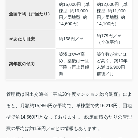
約15,000円（単
約12,000円（単
棟型: 約16,000
棟型: 約11,900
全国平均（戸当たり）
円／団地型: 約
円／団地型: 約
14,600円）
14,100円）
約179円／㎡
㎡あたり目安
約158円／㎡
（全体平均）
築浅はやや高
築年数が古いほ
め、築後は一旦
ど高く、築10年
築年数の傾向
下降→再上昇傾
未満は6,900円
向
前後／月
管理費は国土交通省「平成30年度マンション総合調査」によ
ると、月額約15,956円が平均で、単棟型で約16,213円、団地
型で約14,660円となっております 。 総床面積あたりの管理
費の平均は約158円／㎡との情報もあります 。