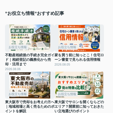
”お役立ち情報”おすすめ記事
お役立ち情報
お役立ち情報
不動産相続後の手続き完全ガイ
家を買う前に知っとこ！住宅ロ
ド｜相続登記の義務化から売
ーン審査で見られる信用情報
却・活用まで
2026.08.05
2026.08.06
お役立ち情報
お役立ち情報
東大阪市で売却をお考えの方へ
東大阪でサロンを開くならどの
｜地域相場と高く売るためのポ
エリア？開業前に知っておきた
イントを解説
い立地選びのポイント