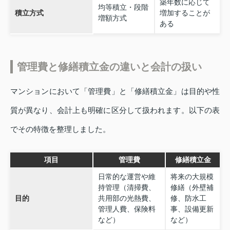
築年数に応じて
均等積立・段階
積立方式
増加することが
増額方式
ある
管理費と修繕積立金の違いと会計の扱い
マンションにおいて「管理費」と「修繕積立金」は目的や性
質が異なり、会計上も明確に区分して扱われます。以下の表
でその特徴を整理しました。
項目
管理費
修繕積立金
日常的な運営や維
将来の大規模
持管理（清掃費、
修繕（外壁補
目的
共用部の光熱費、
修、防水工
管理人費、保険料
事、設備更新
など）
など）