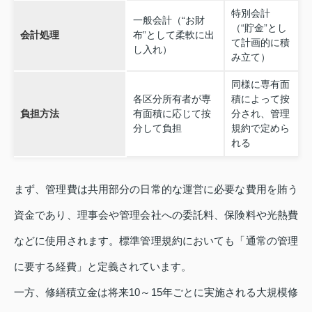
特別会計
一般会計（“お財
（“貯金”とし
会計処理
布”として柔軟に出
て計画的に積
し入れ）
み立て）
同様に専有面
各区分所有者が専
積によって按
負担方法
有面積に応じて按
分され、管理
分して負担
規約で定めら
れる
まず、管理費は共用部分の日常的な運営に必要な費用を賄う
資金であり、理事会や管理会社への委託料、保険料や光熱費
などに使用されます。標準管理規約においても「通常の管理
に要する経費」と定義されています。
一方、修繕積立金は将来10～15年ごとに実施される大規模修