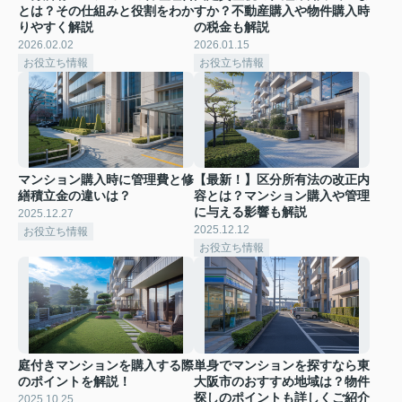
とは？その仕組みと役割をわか
すか？不動産購入や物件購入時
りやすく解説
の税金も解説
2026.02.02
2026.01.15
お役立ち情報
お役立ち情報
マンション購入時に管理費と修
【最新！】区分所有法の改正内
繕積立金の違いは？
容とは？マンション購入や管理
に与える影響も解説
2025.12.27
2025.12.12
お役立ち情報
お役立ち情報
庭付きマンションを購入する際
単身でマンションを探すなら東
のポイントを解説！
大阪市のおすすめ地域は？物件
探しのポイントも詳しくご紹介
2025.10.25