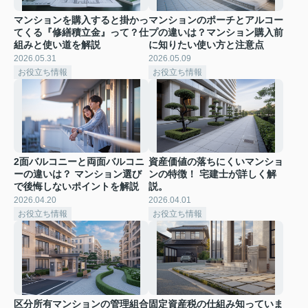
マンションを購入すると掛かっ
マンションのポーチとアルコー
てくる『修繕積立金』って？仕
プの違いは？マンション購入前
組みと使い道を解説
に知りたい使い方と注意点
2026.05.31
2026.05.09
お役立ち情報
お役立ち情報
2面バルコニーと両面バルコニ
資産価値の落ちにくいマンショ
ーの違いは？ マンション選び
ンの特徴！ 宅建士が詳しく解
で後悔しないポイントを解説
説。
2026.04.20
2026.04.01
お役立ち情報
お役立ち情報
区分所有マンションの管理組合
固定資産税の仕組み知っていま