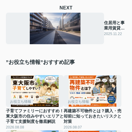
NEXT
住居用と事
業用賃貸の
違いはな
2025.11.22
に？
”お役立ち情報”おすすめ記事
お役立ち情報
お役立ち情報
子育てファミリーにおすすめ！
再建築不可物件とは？購入・売
東大阪市の住みやすいエリアと
却前に知っておきたいリスクと
子育て支援制度を徹底解説
対策
2026.08.08
2026.08.07