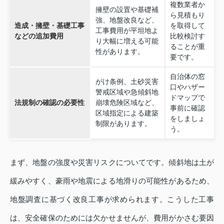
複数業者か
擁壁の設置や基礎補
ら見積もり
強、地盤改良など、
造成・擁壁・基礎工事
を取得して
工事費用が平坦地よ
などの追加費用
比較検討す
り大幅に増える可能
ることが重
性があります。
要です。
自治体の窓
がけ条例、土砂災害
口やハザー
警戒区域や急傾斜地
ドマップで
法規制の確認の必要性
崩壊危険区域など、
事前に確認
区域指定による建築
をしましょ
制限があります。
う。
まず、地盤の強度や災害リスクについてです。傾斜地は土が
緩みやすく、豪雨や地震による地滑りの可能性があるため、
地盤調査に基づく改良工事が求められます。こうした工事
は、安全確保のためには欠かせませんが、費用がかさむ要因