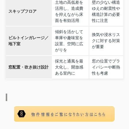
土地の高低差を
壁の少ない構造
活用し、造成費
ゆえの耐震性や
スキップフロア
を抑えながら床
構造計算の必要
面を有効活用
性に注意
傾斜を活かして
換気や浸水リス
ビルトインガレージ／
車庫や趣味室を
クに対する対策
地下室
設置、空間に広
が重要
がりを
採光と通風を最
窓の位置でプラ
窓配置・吹き抜け設計
大化し、開放感
イバシーや断熱
ある室内に
性も考慮