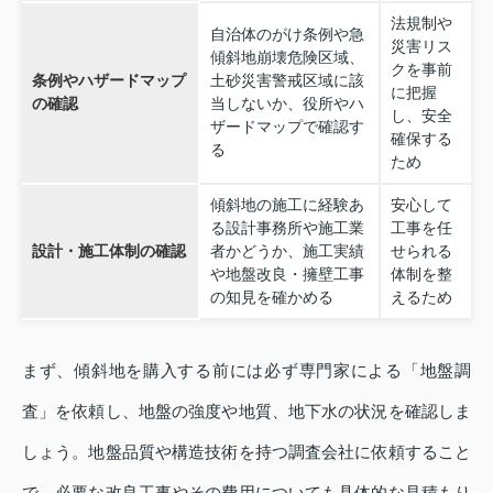
法規制や
自治体のがけ条例や急
災害リス
傾斜地崩壊危険区域、
クを事前
条例やハザードマップ
土砂災害警戒区域に該
に把握
の確認
当しないか、役所やハ
し、安全
ザードマップで確認す
確保する
る
ため
傾斜地の施工に経験あ
安心して
る設計事務所や施工業
工事を任
設計・施工体制の確認
者かどうか、施工実績
せられる
や地盤改良・擁壁工事
体制を整
の知見を確かめる
えるため
まず、傾斜地を購入する前には必ず専門家による「地盤調
査」を依頼し、地盤の強度や地質、地下水の状況を確認しま
しょう。地盤品質や構造技術を持つ調査会社に依頼すること
で、必要な改良工事やその費用についても具体的な見積もり