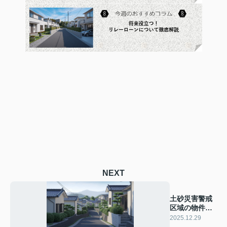
NEXT
土砂災害警戒
区域の物件売
却は何に注意
2025.12.29
する？