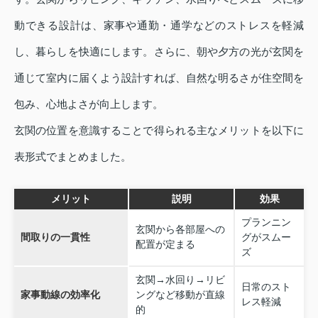
動できる設計は、家事や通勤・通学などのストレスを軽減
し、暮らしを快適にします。さらに、朝や夕方の光が玄関を
通じて室内に届くよう設計すれば、自然な明るさが住空間を
包み、心地よさが向上します。
玄関の位置を意識することで得られる主なメリットを以下に
表形式でまとめました。
メリット
説明
効果
プランニン
玄関から各部屋への
間取りの一貫性
グがスムー
配置が定まる
ズ
玄関→水回り→リビ
日常のスト
家事動線の効率化
ングなど移動が直線
レス軽減
的