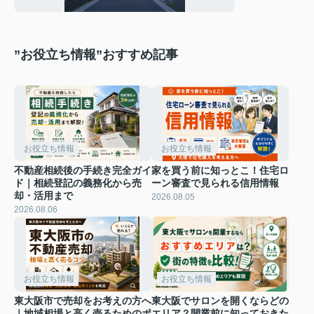
”お役立ち情報”おすすめ記事
お役立ち情報
お役立ち情報
不動産相続後の手続き完全ガイ
家を買う前に知っとこ！住宅ロ
ド｜相続登記の義務化から売
ーン審査で見られる信用情報
却・活用まで
2026.08.05
2026.08.06
お役立ち情報
お役立ち情報
東大阪市で売却をお考えの方へ
東大阪でサロンを開くならどの
｜地域相場と高く売るためのポ
エリア？開業前に知っておきた