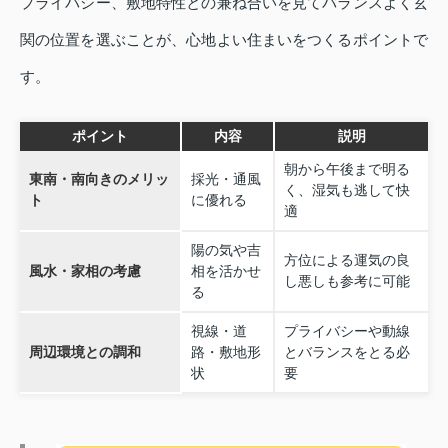
プライバシー、敷地特性との兼ね合いを見てバランスよく玄
関の位置を選ぶことが、心地よい住まいをつくるポイントで
す。
ポイント
内容
説明
朝から午後まで明る
東南・南向きのメリッ
採光・通風
く、湿気も逃して快
ト
に優れる
適
陽の気や吉
方位による運気の良
風水・家相の考慮
相を活かせ
し悪しも参考に可能
る
視線・道
プライバシーや動線
周辺環境との調和
路・敷地形
とバランスをとる必
状
要