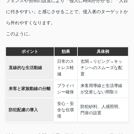
フェンスや照明の設置により「侵入に時間がかかる」「人目
に付きやすい」と感じさせることで、侵入者のターゲットか
ら外れやすくなります。
このように、
ポイント
効果
具体例
日常のス
玄関→リビング→キッ
直線的な生活動線
トレス軽
チンへのスムーズな配
減
置
プライバ
来客用導線と生活導線
来客と家族動線の分離
シー確保
が交差しない間取り
安心・安
防犯砂利、人感照明、
防犯配慮の導入
全な住環
門扉の設置
境