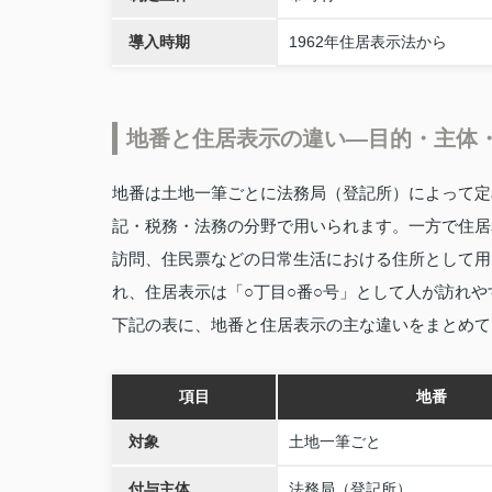
導入時期
1962年住居表示法から
地番と住居表示の違い—目的・主体
地番は土地一筆ごとに法務局（登記所）によって定
記・税務・法務の分野で用いられます。一方で住居
訪問、住民票などの日常生活における住所として用
れ、住居表示は「○丁目○番○号」として人が訪れ
下記の表に、地番と住居表示の主な違いをまとめて
項目
地番
対象
土地一筆ごと
付与主体
法務局（登記所）