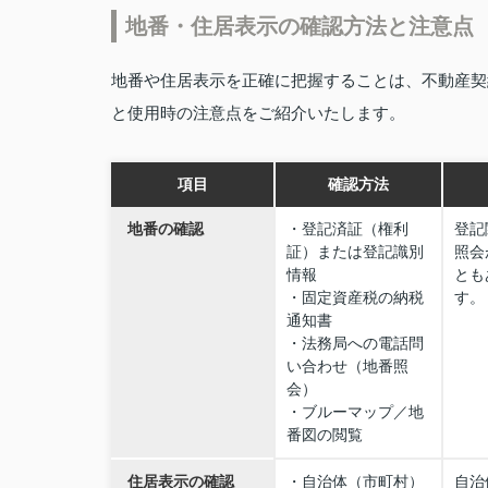
地番・住居表示の確認方法と注意点
地番や住居表示を正確に把握することは、不動産契
と使用時の注意点をご紹介いたします。
項目
確認方法
地番の確認
・登記済証（権利
登記
証）または登記識別
照会
情報
とも
・固定資産税の納税
す。
通知書
・法務局への電話問
い合わせ（地番照
会）
・ブルーマップ／地
番図の閲覧
住居表示の確認
・自治体（市町村）
自治