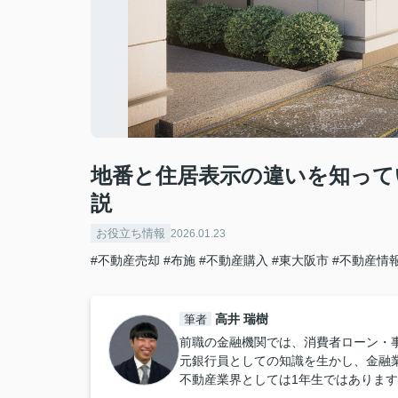
地番と住居表示の違いを知って
説
お役立ち情報
2026.01.23
#不動産売却
#布施
#不動産購入
#東大阪市
#不動産情
高井 瑞樹
筆者
前職の金融機関では、消費者ローン・
元銀行員としての知識を生かし、金融
不動産業界としては1年生ではありま