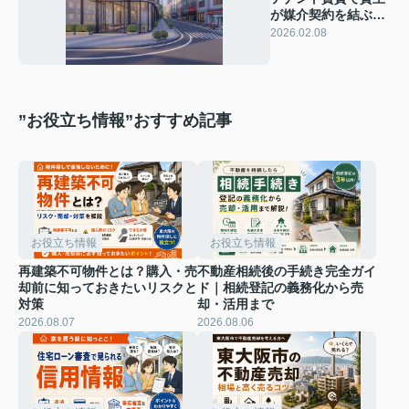
が媒介契約を結ぶに
は？条件整理や選び
2026.02.08
方のコツも紹介
”お役立ち情報”おすすめ記事
お役立ち情報
お役立ち情報
再建築不可物件とは？購入・売
不動産相続後の手続き完全ガイ
却前に知っておきたいリスクと
ド｜相続登記の義務化から売
対策
却・活用まで
2026.08.07
2026.08.06