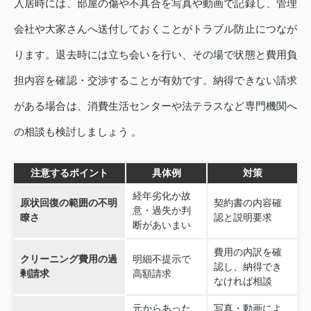
入居時には、部屋の傷や不具合を写真や動画で記録し、管理
会社や大家さんへ送付しておくことがトラブル防止につなが
ります。退去時には立ち会いを行い、その場で状態と費用負
担内容を確認・交渉することが有効です。納得できない請求
がある場合は、消費生活センターや法テラスなど専門機関へ
の相談も検討しましょう 。
注意するポイント
具体例
対策
経年劣化か故
原状回復の範囲の不明
契約書の内容確
意・過失か判
瞭さ
認と説明要求
断があいまい
費用の内訳を確
クリーニング費用の過
明細不提示で
認し、納得でき
剰請求
高額請求
なければ相談
元からあった
写真・動画によ