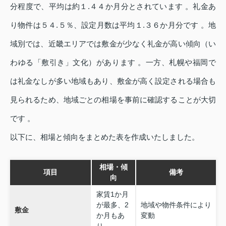
分程度で、平均は約１.４４か月分とされています 。礼金あ
り物件は５４.５％、設定月数は平均１.３６か月分です 。地
域別では、近畿エリアでは敷金が少なく礼金が高い傾向（い
わゆる「敷引き」文化）があります 。一方、札幌や福岡で
は礼金なしが多い地域もあり、敷金が高く設定される場合も
見られるため、地域ごとの相場を事前に確認することが大切
です 。
以下に、相場と傾向をまとめた表を作成いたしました。
相場・傾
項目
備考
向
家賃1か月
が最多、2
地域や物件条件により
敷金
か月もあ
変動
り