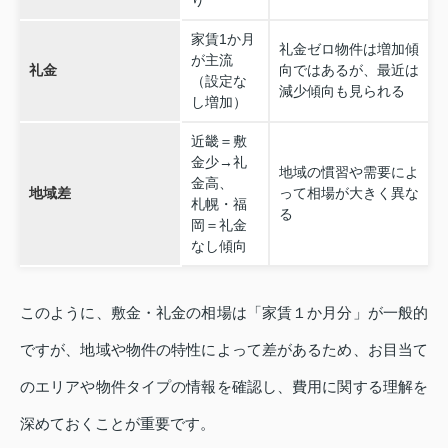
家賃1か月
礼金ゼロ物件は増加傾
が主流
礼金
向ではあるが、最近は
（設定な
減少傾向も見られる
し増加）
近畿＝敷
金少→礼
地域の慣習や需要によ
金高、
地域差
って相場が大きく異な
札幌・福
る
岡＝礼金
なし傾向
このように、敷金・礼金の相場は「家賃１か月分」が一般的
ですが、地域や物件の特性によって差があるため、お目当て
のエリアや物件タイプの情報を確認し、費用に関する理解を
深めておくことが重要です。