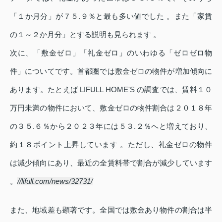
「１か月分」が７５.９％と最も多い値でした 。また「家賃
の１～２か月分」とする説明も見られます 。
次に、「敷金ゼロ」「礼金ゼロ」のいわゆる「ゼロゼロ物
件」についてです。首都圏では敷金ゼロの物件が増加傾向に
あります。たとえば LIFULL HOME'S の調査では、賃料１０
万円未満の物件において、敷金ゼロの物件割合は２０１８年
の３５.６％から２０２３年には５３.２％へと増えており、
約１８ポイント上昇しています 。ただし、礼金ゼロの物件
は減少傾向にあり、最近の全賃料帯で割合が減少しています
。
//lifull.com/news/32731/
また、地域差も顕著です。全国では敷金あり物件の割合は半