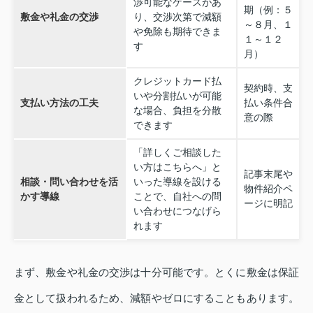
渉可能なケースがあ
期（例：５
敷金や礼金の交渉
り、交渉次第で減額
～８月、１
や免除も期待できま
１～１２
す
月）
クレジットカード払
契約時、支
いや分割払いが可能
支払い方法の工夫
払い条件合
な場合、負担を分散
意の際
できます
「詳しくご相談した
い方はこちらへ」と
記事末尾や
相談・問い合わせを活
いった導線を設ける
物件紹介ペ
かす導線
ことで、自社への問
ージに明記
い合わせにつなげら
れます
まず、敷金や礼金の交渉は十分可能です。とくに敷金は保証
金として扱われるため、減額やゼロにすることもあります。