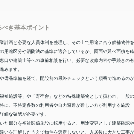
るべき基本ポイント
業計画と必要な人員体制を整理し、その上で用途に合う候補物件
の用途区分や消防法の基準に適合しているか、図面や延べ面積を
窓口や建築士等への事前相談を行い、必要な改修内容や手続きの
進みます。
や備品準備を経て、開設前の最終チェックという順番で進めるの
福祉施設等」や「寄宿舎」などの特殊建築物として扱われ、一般
特に、不特定多数の利用者や自力避難が難しい方が利用する施設
詳細な確認が必要です。
いた部分を福祉関係施設に転用すると、用途変更として建築確認
違いを理解したうえで物件を選定しないと、入居後に大きな工事