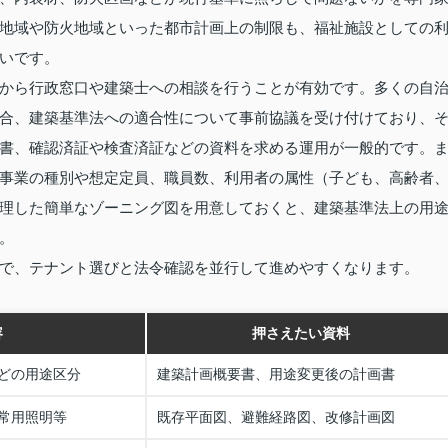
地域や防火地域といった都市計画上の制限も、福祉施設としての
いです。
から行政窓口や建築士への相談を行うことが有効です。多くの自
合、建築基準法への適合性について事前協議を受け付けており、
書、確認済証や検査済証などの資料を求める運用が一般的です。
事業の種別や想定定員、職員数、利用者の属性（子ども、高齢者
理した簡単なゾーニング図を用意しておくと、建築基準法上の用
。
で、テナント選びと法令確認を並行して進めやすくなります。
容
押さえたい資料
どの用途区分
建築計画概要書、用途変更後の計画書
常用照明等
既存平面図、避難経路図、改修計画図