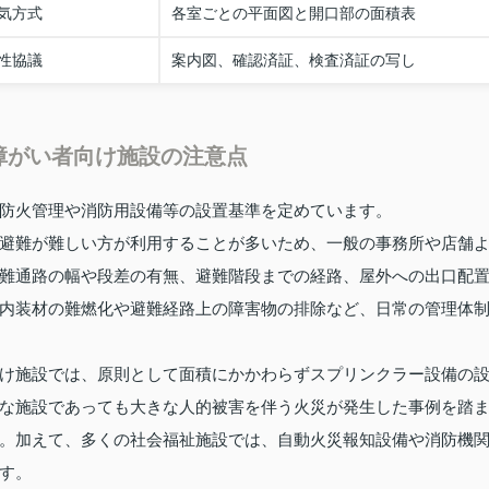
気方式
各室ごとの平面図と開口部の面積表
性協議
案内図、確認済証、検査済証の写し
障がい者向け施設の注意点
防火管理や消防用設備等の設置基準を定めています。
避難が難しい方が利用することが多いため、一般の事務所や店舗
難通路の幅や段差の有無、避難階段までの経路、屋外への出口配
内装材の難燃化や避難経路上の障害物の排除など、日常の管理体
け施設では、原則として面積にかかわらずスプリンクラー設備の
な施設であっても大きな人的被害を伴う火災が発生した事例を踏
。加えて、多くの社会福祉施設では、自動火災報知設備や消防機
す。