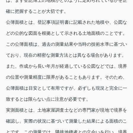
は、まず登記簿上の地積がどのように定められているかを正
確に把握することが大切です。
公簿面積とは、登記事項証明書に記載された地積や、公図な
どの公的な図面を根拠として示される土地面積のことです。
この公簿面積は、過去の測量結果や当時の技術水準に基づい
ており、現在の精密な測量方法とは異なる場合があります。
また、作成から長い年月が経過している公図などでは、境界
の位置や測量精度に限界があることもあります。そのため、
公簿面積は目安として有用ですが、必ずしも現況と完全に一
致するとは限らない点に注意が必要です。
実測面積とは、土地家屋調査士などの専門家が現地で境界を
確認し、実際の状況に基づいて測量した結果による面積のこ
とです。この測量では、隣接地権者との立会いを行い、境界