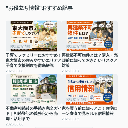
相場と注
意点をご
”お役立ち情報”おすすめ記事
紹介
お役立ち情報
お役立ち情報
子育てファミリーにおすすめ！
再建築不可物件とは？購入・売
東大阪市の住みやすいエリアと
却前に知っておきたいリスクと
子育て支援制度を徹底解説
対策
2026.08.08
2026.08.07
お役立ち情報
お役立ち情報
不動産相続後の手続き完全ガイ
家を買う前に知っとこ！住宅ロ
ド｜相続登記の義務化から売
ーン審査で見られる信用情報
却・活用まで
2026.08.05
2026.08.06