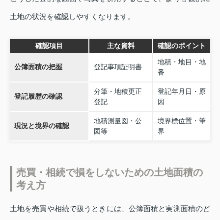
土地の状況を確認しやすくなります。
確認項目
主な資料
確認のポイント
地積・地目・地
公簿面積の把握
登記事項証明書
番
分筆・地積更正
登記年月日・原
登記履歴の確認
登記
因
地積測量図・公
境界標位置・筆
現況と境界の確認
図等
界
売買・相続で損をしないための土地面積の
考え方
土地を売買や相続で扱うときには、公簿面積と実測面積のど