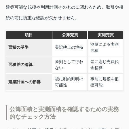
建築可能な規模や利用計画そのものに関わるため、取引や相
続の前に慎重な確認が欠かせません。
項目
公簿売買
実測売買
測量による実測
面積の基準
登記簿上の地積
面積
原則として行わ
差に応じ売買代
面積差の清算
ない
金精算
後に制約判明の
事前に規模を把
建築計画への影響
可能性
握可能
公簿面積と実測面積を確認するための実務
的なチェック方法