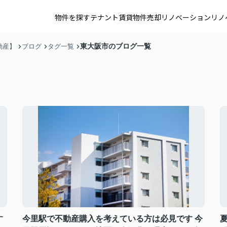
物件を探す
テナント賃貸
物件売却
リノベーション
リノ
東大阪市のブログ一覧
動産】
ブログ
タグ一覧
す
今里駅で不動産購入を考えている方は必見です 今