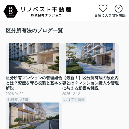
お気に入り
閲覧履歴
区分所有法のブログ一覧
区分所有マンションの管理組合
【最新！】区分所有法の改正内
とは？資産を守る役割と基本を
容とは？マンション購入や管理
解説
に与える影響も解説
2026.04.30
2025.12.12
お役立ち情報
お役立ち情報