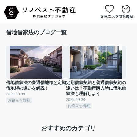
お気に入り
閲覧履歴
借地借家法のブログ一覧
借地借家法の普通借地権と定期
定期借家契約と普通借家契約の
借地権の違いを解説！
違いは？不動産購入時に借地借
家法も理解しよう
2025.10.09
2025.09.08
お役立ち情報
お役立ち情報
おすすめのカテゴリ