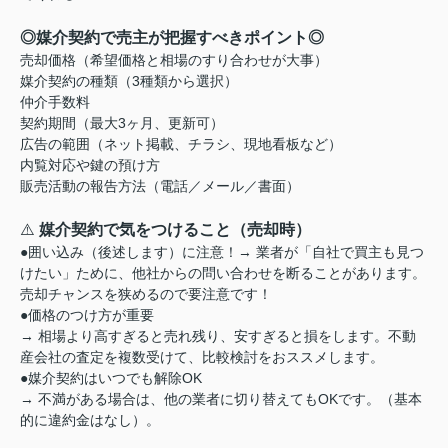
◎媒介契約で売主が把握すべきポイント◎
売却価格（希望価格と相場のすり合わせが大事）
媒介契約の種類（3種類から選択）
仲介手数料
契約期間（最大3ヶ月、更新可）
広告の範囲（ネット掲載、チラシ、現地看板など）
内覧対応や鍵の預け方
販売活動の報告方法（電話／メール／書面）
⚠️
媒介契約で気をつけること（売却時）
●囲い込み（後述します）に注意！→ 業者が「自社で買主も見つ
けたい」ために、他社からの問い合わせを断ることがあります。
売却チャンスを狭めるので要注意です！
●価格のつけ方が重要
→ 相場より高すぎると売れ残り、安すぎると損をします。不動
産会社の査定を複数受けて、比較検討をおススメします。
●媒介契約はいつでも解除OK
→ 不満がある場合は、他の業者に切り替えてもOKです。（基本
的に違約金はなし）。