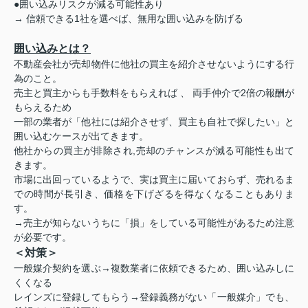
●囲い込みリスクが減る可能性あり
→ 信頼できる1社を選べば、無用な囲い込みを防げる
囲い込みとは？
不動産会社が売却物件に他社の買主を紹介させないようにする行
為のこと。
売主と買主からも手数料をもらえれば 、 両手仲介で2倍の報酬が
もらえるため
一部の業者が「他社には紹介させず、買主も自社で探したい」と
囲い込むケースが出てきます。
他社からの買主が排除され,売却のチャンスが減る可能性も出て
きます。
市場に出回っているようで、実は買主に届いておらず、売れるま
での時間が長引き、価格を下げざるを得なくなることもありま
す。
→売主が知らないうちに「損」をしている可能性があるため注意
が必要です。
＜対策＞
一般媒介契約を選ぶ→複数業者に依頼できるため、囲い込みしに
くくなる
レインズに登録してもらう→登録義務がない「一般媒介」でも、