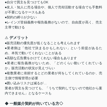
●自分で買主を見つけてもOK
●友人・知人に売る場合や、個人で売却活動する場合でも手数料
が不要になるケースもある
●契約の縛りが少ない
●レインズ登録義務や報告義務がないので、自由度が高く、売主
主導で動ける
⚠️
デメリット
●販売活動の優先度が低くなることも考えられます
●業者側は「他社で決まるかもしれない」という前提があるた
め、本気で動いてくれないことがある
●高額な広告費をかけてくれない場合もあります
●業者に報告義務がないため、「どのくらい動いてくれている
か」販売活動の状況が見えづらい
●複数業者に依頼するとどの業者が何をしてくれているのか、売
主側で情報管理が必要
●囲い込みリスクは減るが…
業者が買主を見つけても、「うちで契約してないので他社から案
内できません」となるケースも
◆
一般媒介契約が向いている方◇