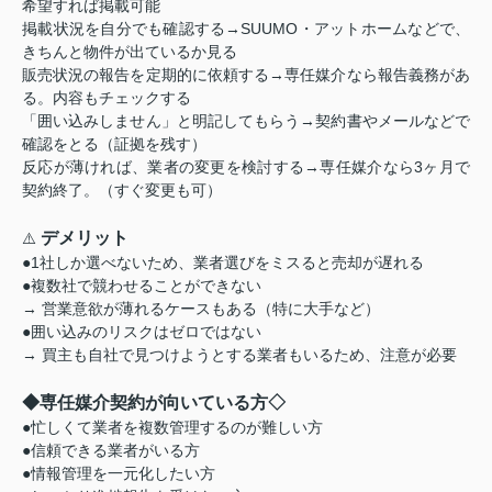
希望すれば掲載可能
掲載状況を自分でも確認する→SUUMO・アットホームなどで、
きちんと物件が出ているか見る
販売状況の報告を定期的に依頼する→専任媒介なら報告義務があ
る。内容もチェックする
「囲い込みしません」と明記してもらう→契約書やメールなどで
確認をとる（証拠を残す）
反応が薄ければ、業者の変更を検討する→専任媒介なら3ヶ月で
契約終了。（すぐ変更も可）
デメリット
⚠️
●1社しか選べないため、業者選びをミスると売却が遅れる
●複数社で競わせることができない
→ 営業意欲が薄れるケースもある（特に大手など）
●囲い込みのリスクはゼロではない
→ 買主も自社で見つけようとする業者もいるため、注意が必要
◆専任媒介契約が向いている方◇
●忙しくて業者を複数管理するのが難しい方
●信頼できる業者がいる方
●情報管理を一元化したい方