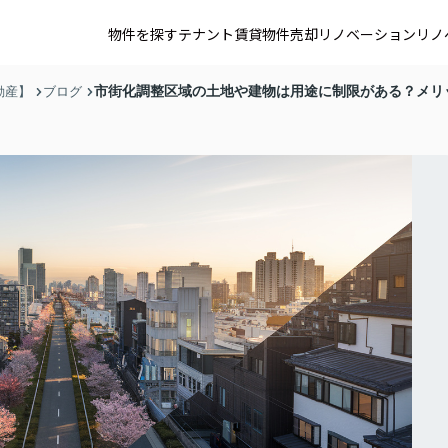
物件を探す
テナント賃貸
物件売却
リノベーション
リノ
市街化調整区域の土地や建物は用途に制限がある？メリ
動産】
ブログ