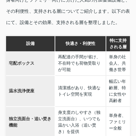
その利便性、支持される層についてご紹介します。以下の表
にて、設備とその効果、支持される層を整理しました。
特に支持
設備
快適さ・利便性
される層
再配達の手間が省け、
単身の社
宅配ボックス
不在時でも荷物受取り
会人、共
が可能
働き世帯
幅広い年
清潔感があり、快適な
齢層、特
温水洗浄便座
トイレ空間を実現
に女性や
高齢者
身支度のしやすさ（独
単身者、
独立洗面台・追い焚き
立洗面台）、いつでも
ファミリ
機能
温かい入浴（追い焚
ー全般
き）を提供