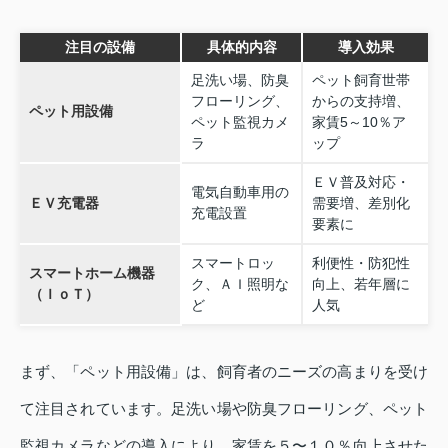
注目の設備
具体的内容
導入効果
足洗い場、防臭
ペット飼育世帯
フローリング、
からの支持増、
ペット用設備
ペット監視カメ
家賃5～10％ア
ラ
ップ
ＥＶ普及対応・
電気自動車用の
ＥＶ充電器
需要増、差別化
充電設置
要素に
スマートロッ
利便性・防犯性
スマートホーム機器
ク、ＡＩ照明な
向上、若年層に
（ＩｏＴ）
ど
人気
まず、「ペット用設備」は、飼育者のニーズの高まりを受け
て注目されています。足洗い場や防臭フローリング、ペット
監視カメラなどの導入により、家賃を５〜１０％向上させた