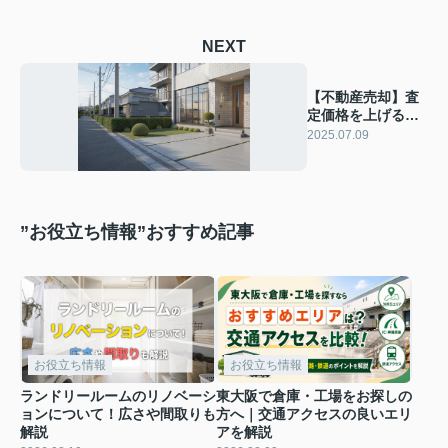
NEXT
【不動産売却】査
定価格を上げる方
法は？ポイントや
2025.07.09
注意点も解説
”お役立ち情報”おすすめ記事
お役立ち情報
お役立ち情報
ランドリールームのリノベーシ
東大阪で倉庫・工場をお探しの
ョンについて！広さや間取りも
方へ｜交通アクセスの良いエリ
解説
アを解説