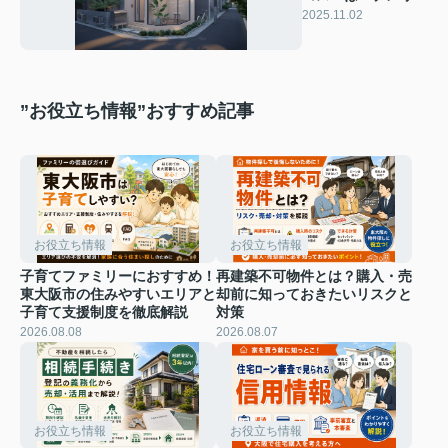
トや間取り選びの注
2025.11.02
意点も紹介
”お役立ち情報”おすすめ記事
お役立ち情報
お役立ち情報
子育てファミリーにおすすめ！
再建築不可物件とは？購入・売
東大阪市の住みやすいエリアと
却前に知っておきたいリスクと
子育て支援制度を徹底解説
対策
2026.08.08
2026.08.07
お役立ち情報
お役立ち情報