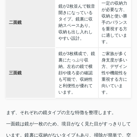
一定の収納力
鏡が2枚並んで観音
が必要な方、
開きになっている
収納と使い勝
タイプ。鏡裏に収
二面鏡
手のバランス
納スペースあり。
を重視する方
収納も出し入れし
に適していま
やすい設計。
す。
鏡が3枚構成で、鏡
ご家族が多く
裏にたっぷり収
身支度が多い
納。左右の鏡で横
方、デザイン
三面鏡
顔や後ろ姿の確認
性や機能性を
も可能で、収納性
重視する方に
と利便性が優れて
向いていま
います。
す。
まず、それぞれの鏡タイプの主な特徴を整理します。
一面鏡は鏡が一枚のため、境目がなく見た目がすっきりして
います。鏡裏に収納がないタイプもあり、掃除が簡単で、空