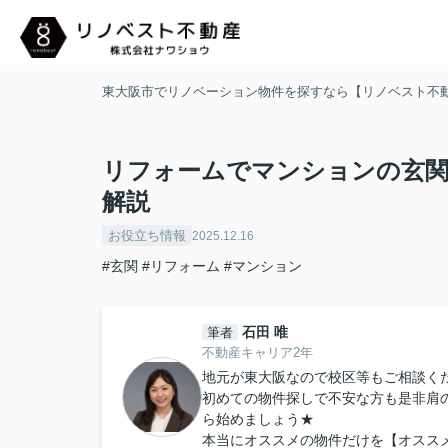
東大阪市でリノベーション物件を探すなら【リノベスト不
リフォームでマンションの玄
解説
お役立ち情報
2025.12.16
#玄関
#リフォーム
#マンション
石田 唯
筆者
不動産キャリア2年
地元が東大阪なので校区等もご相談くだ
初めての物件探しで不安な方も是非肩
ら始めましょう★
本当にオススメの物件だけを【オスス