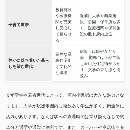
教育施設
や医療機
近隣に大学や商業施
関が充実
設、公園・保育所も多
子育て世帯
し安心し
く、医療機関や保育施
て暮らせ
設の数も府内上位
る
駅近くは賑やかだが、
閑静な高
南・北側には上品で落
静かに落ち着いた暮ら
級住宅街
ち着いた住宅街が広が
しを望む世代
と文化的
り、文学の香り漂う街
な環境
並み
まず学生や若者世代にとって、河内小阪駅は大きな魅力とな
ります。大学が駅徒歩圏内に複数あり学生が多く、街全体に
活気があります。なんば駅への直通時間は乗り換えなしで約
19分と通学や通勤に便利です。また、スーパーや商店街も充