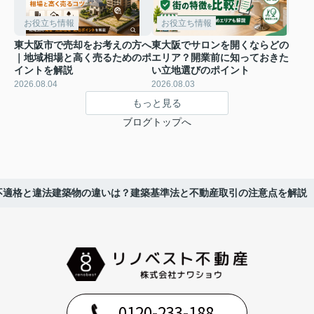
お役立ち情報
お役立ち情報
東大阪市で売却をお考えの方へ
東大阪でサロンを開くならどの
｜地域相場と高く売るためのポ
エリア？開業前に知っておきた
イントを解説
い立地選びのポイント
2026.08.04
2026.08.03
もっと見る
ブログトップへ
不適格と違法建築物の違いは？建築基準法と不動産取引の注意点を解説
0120-233-188