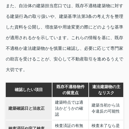
また、自治体の建築担当窓口では、既存不適格建築物に対す
る建築行為の取り扱いや、建築基準法第3条の考え方を整理
した資料を公開し、増改築や用途変更の際にどのような基準
が適用されるかを示しています。これらの情報を基に、既存
不適格か違法建築物かを慎重に確認し、必要に応じて専門家
の助言を受けることが、安心して不動産取引を進めるうえで
大切です。
既存不適格物件
違法建築物の主
確認したい項目
の留意点
なリスク
建築時点では適
建築当初から法
建築確認日と法改正
法かどうかの確
令違反の可能性
認
検査済証の有無
検査未了なら是
検査済証や完了検査