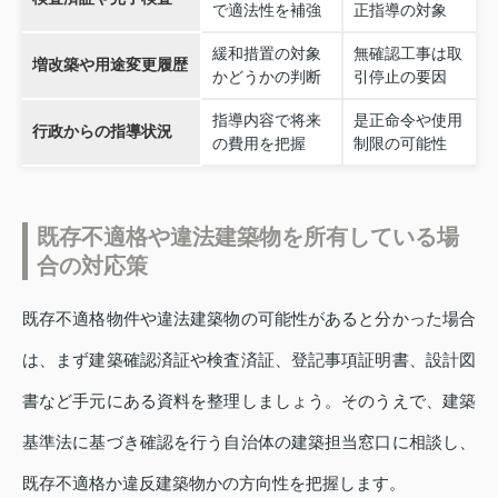
で適法性を補強
正指導の対象
緩和措置の対象
無確認工事は取
増改築や用途変更履歴
かどうかの判断
引停止の要因
指導内容で将来
是正命令や使用
行政からの指導状況
の費用を把握
制限の可能性
既存不適格や違法建築物を所有している場
合の対応策
既存不適格物件や違法建築物の可能性があると分かった場合
は、まず建築確認済証や検査済証、登記事項証明書、設計図
書など手元にある資料を整理しましょう。そのうえで、建築
基準法に基づき確認を行う自治体の建築担当窓口に相談し、
既存不適格か違反建築物かの方向性を把握します。