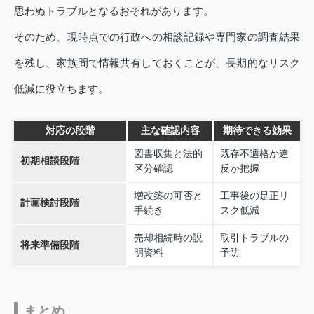
思わぬトラブルとなるおそれがあります。
そのため、現時点での行政への相談記録や専門家の調査結果
を残し、家族間で情報共有しておくことが、長期的なリスク
低減に役立ちます。
対応の段階
主な確認内容
期待できる効果
図書収集と法的
既存不適格か違
初期相談段階
区分確認
反か把握
増改築の可否と
工事後の是正リ
計画検討段階
手続き
スク低減
売却相続時の説
取引トラブルの
将来準備段階
明資料
予防
まとめ