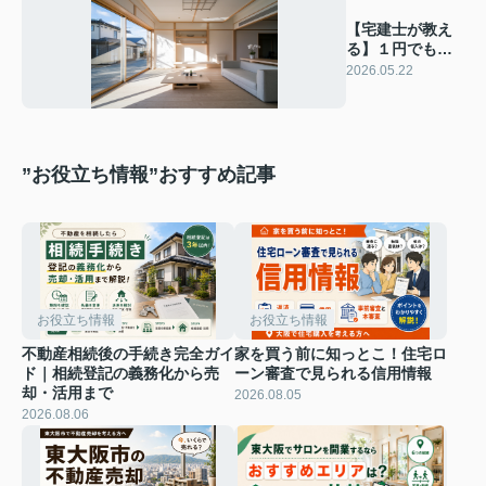
【宅建士が教え
る】１円でもマ
イホームを高く
2026.05.22
売るコツ！
”お役立ち情報”おすすめ記事
お役立ち情報
お役立ち情報
不動産相続後の手続き完全ガイ
家を買う前に知っとこ！住宅ロ
ド｜相続登記の義務化から売
ーン審査で見られる信用情報
却・活用まで
2026.08.05
2026.08.06