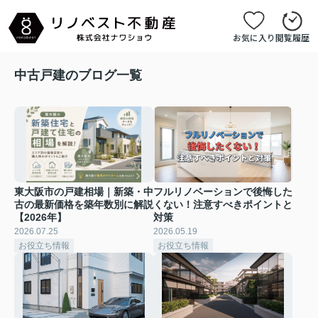
お気に入り
閲覧履歴
中古戸建のブログ一覧
東大阪市の戸建相場｜新築・中
フルリノベーションで後悔した
古の最新価格を築年数別に解説
くない！注意すべきポイントと
【2026年】
対策
2026.07.25
2026.05.19
お役立ち情報
お役立ち情報