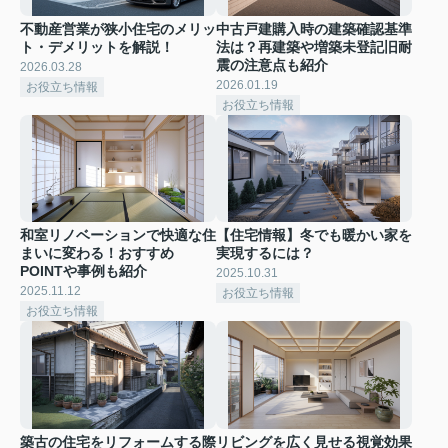
不動産営業が狭小住宅のメリッ
中古戸建購入時の建築確認基準
ト・デメリットを解説！
法は？再建築や増築未登記旧耐
震の注意点も紹介
2026.03.28
2026.01.19
お役立ち情報
お役立ち情報
和室リノベーションで快適な住
【住宅情報】冬でも暖かい家を
まいに変わる！おすすめ
実現するには？
POINTや事例も紹介
2025.10.31
2025.11.12
お役立ち情報
お役立ち情報
築古の住宅をリフォームする際
リビングを広く見せる視覚効果